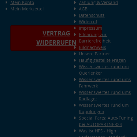
Mein Konto
Zahlung & Versand
Mein Merkzettel
AGB
Datenschutz
Widerruf
Impressum
VERTRAG
Erklärung zur
Barrierefreiheit
WIDERRUFEN
Bildnachweis
Unsere Partner
Häufig gestellte Fragen
Wissenswertes rund um
Querlenker
Wissenswertes rund ums
Fahrwerk
Wissenswertes rund ums
Radlager
Wissenswertes rund um
Kupplungen
Special Parts: Auto-Tuning
bei AUTOPARTNER24
Was ist HPS - High