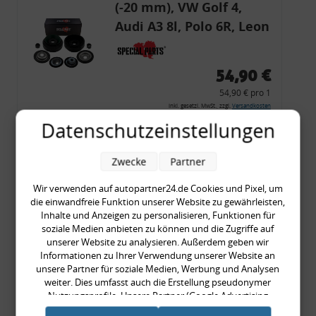
(-20 mm), VW Golf 4,
Audi A3 8l, Polo 6R, Leon
54,90 €
54,90 € pro 1
inkl. gesetzl. MwSt., zzgl.
Versandkosten
Datenschutzeinstellungen
Merkzettel
Zum Artikel
Zwecke
Partner
Wir verwenden auf autopartner24.de Cookies und Pixel, um
die einwandfreie Funktion unserer Website zu gewährleisten,
Rückleuchtenband mit
Inhalte und Anzeigen zu personalisieren, Funktionen für
soziale Medien anbieten zu können und die Zugriffe auf
Blinker, rot, US-Ecken,
unserer Website zu analysieren. Außerdem geben wir
Audi 80 Cabrio, Typ 89,
Informationen zu Ihrer Verwendung unserer Website an
unsere Partner für soziale Medien, Werbung und Analysen
OE-Nr.: 8G0945225 +
weiter. Dies umfasst auch die Erstellung pseudonymer
8G0945225C
Nutzungsprofile. Unsere Partner (Google Advertising
999,99 €
Products) führen diese Informationen möglicherweise mit