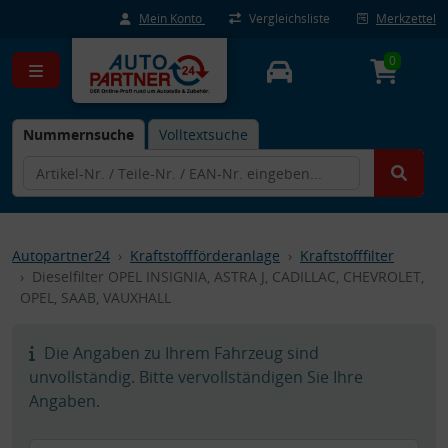
Mein Konto
Vergleichsliste
Merkzettel
0
Nummernsuche
Volltextsuche
Autopartner24
Kraftstoffförderanlage
Kraftstofffilter
Dieselfilter OPEL INSIGNIA, ASTRA J, CADILLAC, CHEVROLET,
OPEL, SAAB, VAUXHALL
Die Angaben zu Ihrem Fahrzeug sind
unvollständig. Bitte vervollständigen Sie Ihre
Angaben.