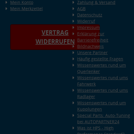
Mein Konto
Zahlung & Versand
Mein Merkzettel
AGB
Datenschutz
Widerruf
Impressum
VERTRAG
Erklärung zur
Barrierefreiheit
WIDERRUFEN
Bildnachweis
Unsere Partner
Häufig gestellte Fragen
Wissenswertes rund um
Querlenker
Wissenswertes rund ums
Fahrwerk
Wissenswertes rund ums
Radlager
Wissenswertes rund um
Kupplungen
Special Parts: Auto-Tuning
bei AUTOPARTNER24
Was ist HPS - High