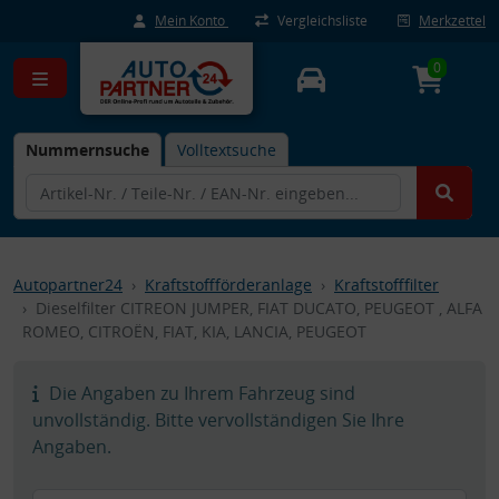
Mein Konto
Vergleichsliste
Merkzettel
0
Nummernsuche
Volltextsuche
Autopartner24
Kraftstoffförderanlage
Kraftstofffilter
Dieselfilter CITREON JUMPER, FIAT DUCATO, PEUGEOT , ALFA
ROMEO, CITROËN, FIAT, KIA, LANCIA, PEUGEOT
Die Angaben zu Ihrem Fahrzeug sind
unvollständig. Bitte vervollständigen Sie Ihre
Angaben.