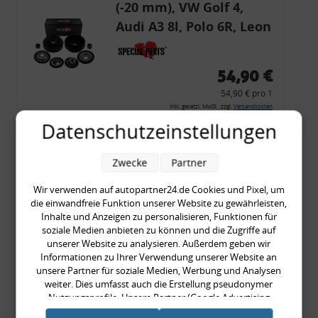
(-20 mm), VW Golf 4,
Audi A3 8l, Polo 6R, Leon
54,90 €
54,90 € pro 1
inkl. gesetzl. MwSt., zzgl.
Versandkosten
Datenschutzeinstellungen
Merkzettel
Zum Artikel
Zwecke
Partner
Wir verwenden auf autopartner24.de Cookies und Pixel, um
die einwandfreie Funktion unserer Website zu gewährleisten,
Rückleuchtenband mit
Inhalte und Anzeigen zu personalisieren, Funktionen für
soziale Medien anbieten zu können und die Zugriffe auf
Blinker, rot, US-Ecken,
unserer Website zu analysieren. Außerdem geben wir
Audi 80 Cabrio, Typ 89,
Informationen zu Ihrer Verwendung unserer Website an
unsere Partner für soziale Medien, Werbung und Analysen
OE-Nr.: 8G0945225 +
weiter. Dies umfasst auch die Erstellung pseudonymer
8G0945225C
Nutzungsprofile. Unsere Partner (Google Advertising
999,99 €
Products) führen diese Informationen möglicherweise mit