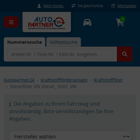
Mein Konto
Vergleichsliste
Merkzettel
0
Nummernsuche
Volltextsuche
Autopartner24
Kraftstoffförderanlage
Kraftstofffilter
Dieselfilter VW Diesel,, SEAT, VW
Die Angaben zu Ihrem Fahrzeug sind
unvollständig. Bitte vervollständigen Sie Ihre
Angaben.