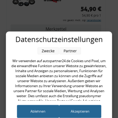
54,90 €
54,90 € pro 1
inkl. gesetzl. MwSt., zzgl.
Versandkosten
Merkzettel
Datenschutzeinstellungen
Zum Artikel
Zwecke
Partner
Wir verwenden auf autopartner24.de Cookies und Pixel, um
Rückleuchtenband mit
die einwandfreie Funktion unserer Website zu gewährleisten,
Blinker, rot, US-Ecken,
Inhalte und Anzeigen zu personalisieren, Funktionen für
Audi 80 Cabrio, Typ 89,
soziale Medien anbieten zu können und die Zugriffe auf
unserer Website zu analysieren. Außerdem geben wir
OE-Nr.: 8G0945225 +
Informationen zu Ihrer Verwendung unserer Website an
8G0945225C
unsere Partner für soziale Medien, Werbung und Analysen
999,99 €
weiter. Dies umfasst auch die Erstellung pseudonymer
Nutzungsprofile. Unsere Partner (Google Advertising
999,99 € pro 1
Products) führen diese Informationen möglicherweise mit
inkl. gesetzl. MwSt., zzgl.
Versandkosten
weiteren Daten zusammen, die Sie ihnen bereitgestellt haben
Ablehnen
Akzeptieren
Merkzettel
(bspw. anhand eines persönlichen Accounts) oder welche sie