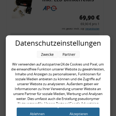
CF 14
69,90 €
69,90 € pro 1
inkl. gesetzl. MwSt., zzgl.
Versandkosten
Merkzettel
Datenschutzeinstellungen
Zum Artikel
Zwecke
Partner
Wir verwenden auf autopartner24.de Cookies und Pixel, um
Rückleuchtenband mit
die einwandfreie Funktion unserer Website zu gewährleisten,
Inhalte und Anzeigen zu personalisieren, Funktionen für
Blinker, rot, US-Ecken,
soziale Medien anbieten zu können und die Zugriffe auf
Audi 80 Cabrio, Typ 89,
unserer Website zu analysieren. Außerdem geben wir
Informationen zu Ihrer Verwendung unserer Website an
OE-Nr.: 8G0945225 +
unsere Partner für soziale Medien, Werbung und Analysen
8G0945225C
weiter. Dies umfasst auch die Erstellung pseudonymer
999,99 €
Nutzungsprofile. Unsere Partner (Google Advertising
999,99 € pro 1
Products) führen diese Informationen möglicherweise mit
weiteren Daten zusammen, die Sie ihnen bereitgestellt haben
inkl. gesetzl. MwSt., zzgl.
Versandkosten
Ablehnen
Akzeptieren