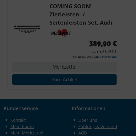
COMING SOON!
Zierleisten- /
Seitenleisten-Set, Audi
80 Cabrio, Coupe, S2, (6x
Zierleiste, 2x Kappe,
389,90 €
Clipse,
389,90 € pro 1
Montagewerkzeug)
inkl. gesetzl. MwSt., zzgl.
Versandkosten
Merkzettel
Zum Artikel
Kundenservice
Informationen
Kontakt
Über uns
Mein Konto
Zahlung & Versand
Mein Merkzettel
AGB