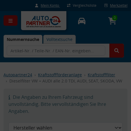
Mein Konto
Vergleichsliste
Merkzettel
0
Nummernsuche
Volltextsuche
Autopartner24
Kraftstoffförderanlage
Kraftstofffilter
Dieselfilter VW + AUDI alle 2.0 TDI, AUDI, SEAT, SKODA, VW
Die Angaben zu Ihrem Fahrzeug sind
unvollständig. Bitte vervollständigen Sie Ihre
Angaben.