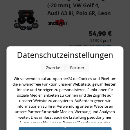
(-20 mm), VW Golf 4,
Audi A3 8l, Polo 6R, Leon
54,90 €
54,90 € pro 1
inkl. gesetzl. MwSt., zzgl.
Versandkosten
Datenschutzeinstellungen
Merkzettel
Zum Artikel
Zwecke
Partner
Wir verwenden auf autopartner24.de Cookies und Pixel, um
die einwandfreie Funktion unserer Website zu gewährleisten,
Inhalte und Anzeigen zu personalisieren, Funktionen für
Rückleuchtenband mit
soziale Medien anbieten zu können und die Zugriffe auf
Blinker, rot, US-Ecken,
unserer Website zu analysieren. Außerdem geben wir
Informationen zu Ihrer Verwendung unserer Website an
Audi 80 Cabrio, Typ 89,
unsere Partner für soziale Medien, Werbung und Analysen
OE-Nr.: 8G0945225 +
weiter. Dies umfasst auch die Erstellung pseudonymer
8G0945225C
Nutzungsprofile. Unsere Partner (Google Advertising
999,99 €
Products) führen diese Informationen möglicherweise mit