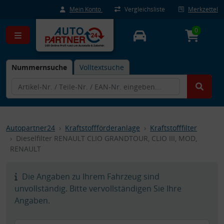
Mein Konto
Vergleichsliste
Merkzettel
0
Nummernsuche
Volltextsuche
Autopartner24
Kraftstoffförderanlage
Kraftstofffilter
Dieselfilter RENAULT CLIO GRANDTOUR, CLIO III, MOD,
RENAULT
Die Angaben zu Ihrem Fahrzeug sind
unvollständig. Bitte vervollständigen Sie Ihre
Angaben.