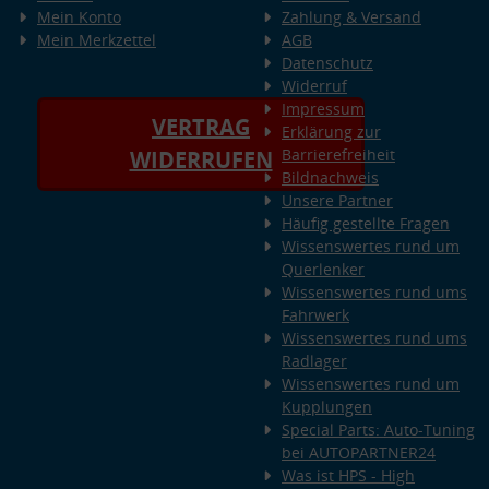
Mein Konto
Zahlung & Versand
Mein Merkzettel
AGB
Datenschutz
Widerruf
Impressum
VERTRAG
Erklärung zur
Barrierefreiheit
WIDERRUFEN
Bildnachweis
Unsere Partner
Häufig gestellte Fragen
Wissenswertes rund um
Querlenker
Wissenswertes rund ums
Fahrwerk
Wissenswertes rund ums
Radlager
Wissenswertes rund um
Kupplungen
Special Parts: Auto-Tuning
bei AUTOPARTNER24
Was ist HPS - High