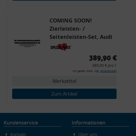
Endgeräteeigenschaften zur Identifikation aktiv abfragen
COMING SOON!
Zierleisten- /
Seitenleisten-Set, Audi
80 Cabrio, Coupe, S2, (6x
Zierleiste, 2x Kappe,
389,90 €
Clipse,
389,90 € pro 1
Montagewerkzeug)
inkl. gesetzl. MwSt., zzgl.
Versandkosten
Merkzettel
Zum Artikel
Kundenservice
Informationen
Kontakt
Über uns