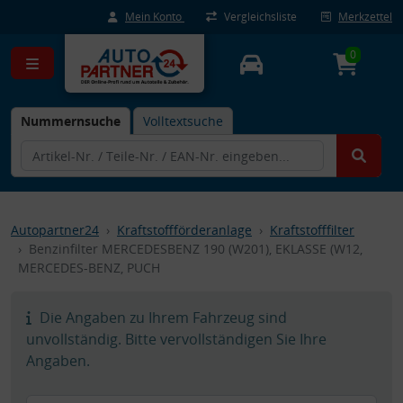
Mein Konto
Vergleichsliste
Merkzettel
0
Nummernsuche
Volltextsuche
Autopartner24
Kraftstoffförderanlage
Kraftstofffilter
Benzinfilter MERCEDESBENZ 190 (W201), EKLASSE (W12,
MERCEDES-BENZ, PUCH
Die Angaben zu Ihrem Fahrzeug sind
unvollständig. Bitte vervollständigen Sie Ihre
Angaben.