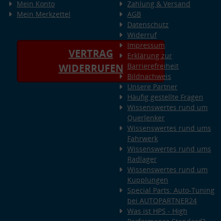
Mein Konto
Zahlung & Versand
Mein Merkzettel
AGB
Datenschutz
Widerruf
Impressum
VERTRAG
Erklärung zur
Barrierefreiheit
WIDERRUFEN
Bildnachweis
Unsere Partner
Häufig gestellte Fragen
Wissenswertes rund um
Querlenker
Wissenswertes rund ums
Fahrwerk
Wissenswertes rund ums
Radlager
Wissenswertes rund um
Kupplungen
Special Parts: Auto-Tuning
bei AUTOPARTNER24
Was ist HPS - High