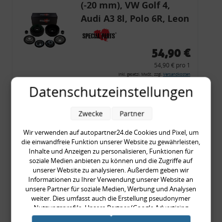
(-20 mm), VW Golf 4,
Audi A3 8l, Polo 6R, Leon
54,90 €
54,90 € pro 1
inkl. gesetzl. MwSt., zzgl.
Versandkosten
Datenschutzeinstellungen
Merkzettel
Zum Artikel
Zwecke
Partner
Wir verwenden auf autopartner24.de Cookies und Pixel, um
die einwandfreie Funktion unserer Website zu gewährleisten,
Rückleuchtenband mit
Inhalte und Anzeigen zu personalisieren, Funktionen für
soziale Medien anbieten zu können und die Zugriffe auf
Blinker, rot, US-Ecken,
unserer Website zu analysieren. Außerdem geben wir
Audi 80 Cabrio, Typ 89,
Informationen zu Ihrer Verwendung unserer Website an
unsere Partner für soziale Medien, Werbung und Analysen
OE-Nr.: 8G0945225 +
weiter. Dies umfasst auch die Erstellung pseudonymer
8G0945225C
Nutzungsprofile. Unsere Partner (Google Advertising
999,99 €
Products) führen diese Informationen möglicherweise mit