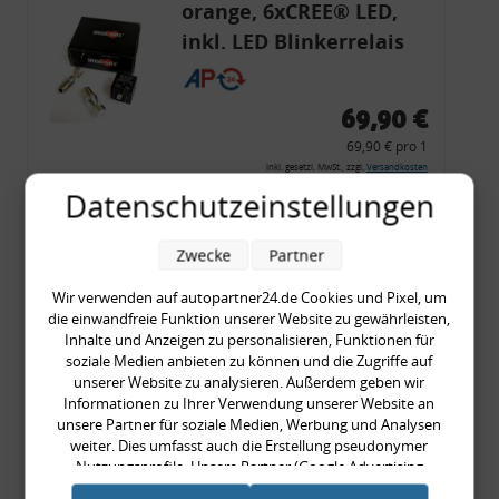
orange, 6xCREE® LED,
inkl. LED Blinkerrelais
CF 14
69,90 €
69,90 € pro 1
inkl. gesetzl. MwSt., zzgl.
Versandkosten
Datenschutzeinstellungen
Merkzettel
Zum Artikel
Zwecke
Partner
Wir verwenden auf autopartner24.de Cookies und Pixel, um
die einwandfreie Funktion unserer Website zu gewährleisten,
Rückleuchtenband mit
Inhalte und Anzeigen zu personalisieren, Funktionen für
soziale Medien anbieten zu können und die Zugriffe auf
Blinker, rot, US-Ecken,
unserer Website zu analysieren. Außerdem geben wir
Audi 80 Cabrio, Typ 89,
Informationen zu Ihrer Verwendung unserer Website an
unsere Partner für soziale Medien, Werbung und Analysen
OE-Nr.: 8G0945225 +
weiter. Dies umfasst auch die Erstellung pseudonymer
8G0945225C
Nutzungsprofile. Unsere Partner (Google Advertising
999,99 €
Products) führen diese Informationen möglicherweise mit