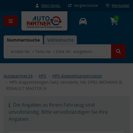
Mein Konto
Vergleichsliste
Merkzettel
0
Nummernsuche
Volltextsuche
Autopartner24
HPS
HPS-Koppelstangensätze
HPS-Koppelstangen-Satz, verstärkt, HA, OPEL MOVANO B,
RENAULT MASTER III
Die Angaben zu Ihrem Fahrzeug sind
unvollständig. Bitte vervollständigen Sie Ihre
Angaben.