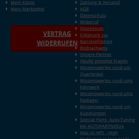
Mein Konto
Zahlung & Versand
Mein Merkzettel
AGB
Datenschutz
Widerruf
Impressum
VERTRAG
Erklärung zur
Barrierefreiheit
WIDERRUFEN
Bildnachweis
Unsere Partner
Häufig gestellte Fragen
Wissenswertes rund um
Querlenker
Wissenswertes rund ums
Fahrwerk
Wissenswertes rund ums
Radlager
Wissenswertes rund um
Kupplungen
Special Parts: Auto-Tuning
bei AUTOPARTNER24
Was ist HPS - High