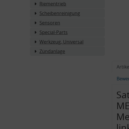
Riementrieb
Scheibenreinigung
Sensoren
Special-Parts
Werkzeug, Universal
Zündanlage
Artike
Bewe
Sa
ME
Me
li