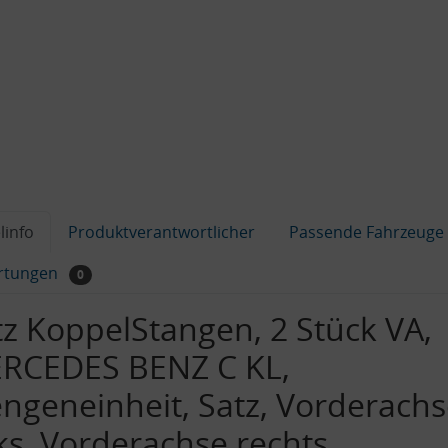
linfo
Produktverantwortlicher
Passende Fahrzeuge
rtungen
0
tz KoppelStangen, 2 Stück VA,
RCEDES BENZ C KL,
ngeneinheit, Satz, Vorderach
nks, Vorderachse rechts