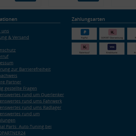
ationen
Zahlungsarten
 uns
ung & Versand
nschutz
rruf
ressum
ärung zur Barrierefreiheit
nachweis
re Partner
ig gestellte Fragen
enswertes rund um Querlenker
enswertes rund ums Fahrwerk
enswertes rund ums Radlager
enswertes rund um
plungen
ial Parts: Auto-Tuning bei
OPARTNER24