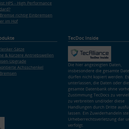
ist HPS - High Performance
dard?
Bremse richtig Einbremsen
er im Hof
odukte
TecDoc Inside
lenker-Sätze
e & kürzere Antriebswellen
msen-Upgrade
Die hier angezeigten Daten,
ontierte Achsschenkel
insbesondere die gesamte Dat
 Bremsen
dürfen nicht kopiert werden. Es
unterlassen, die Daten oder die
gesamte Datenbank ohne vorhe
Zustimmung TecDocs zu vervielf
zu verbreiten und/oder diese
Handlungen durch Dritte ausfü
lassen. Ein Zuwiderhandeln stel
Urheberrechtsverletzung dar u
verfolgt.