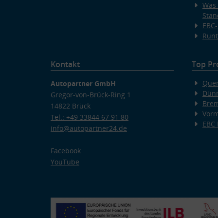
Was 
Stan
EBC-
Runt
Kontakt
Top Pr
Quer
Autopartner GmbH
Dünn
Gregor-von-Brück-Ring 1
Bre
14822 Brück
Vorm
Tel.: +49 33844 67 91 80
EBC
info@autopartner24.de
Facebook
YouTube