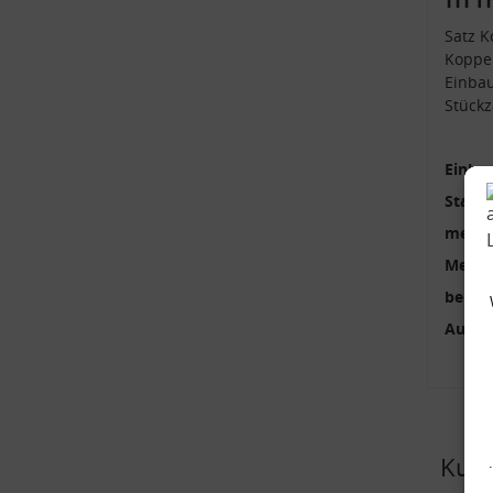
Satz K
Koppel
Einba
Stückz
Einbau
Stange
mehrte
Menge
benöti
Außen
Kund