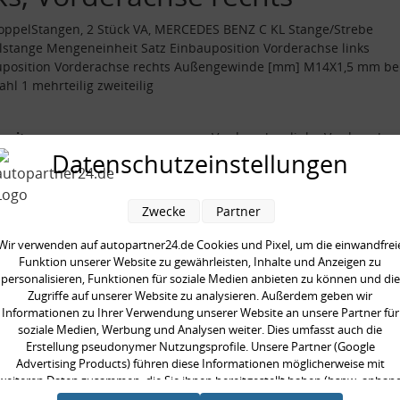
oppelStangen, 2 Stück VA, MERCEDES BENZ C KL Stange/Strebe
stange Mengeneinheit Satz Einbauposition Vorderachse links
uposition Vorderachse rechts Außengewinde [mm] M14X1,5 mm be
ahl 1 mehrteilig zweiteilig
seite:
Vorderachse links, Vorderachse
Datenschutzeinstellungen
/Strebe:
Koppelstange
ilig:
zweiteilig
Zwecke
Partner
neinheit:
Satz
gte Stückzahl:
1
Wir verwenden auf autopartner24.de Cookies und Pixel, um die einwandfrei
Funktion unserer Website zu gewährleisten, Inhalte und Anzeigen zu
gewinde [mm]:
M14X1,5 mm
personalisieren, Funktionen für soziale Medien anbieten zu können und die
Zugriffe auf unserer Website zu analysieren. Außerdem geben wir
Informationen zu Ihrer Verwendung unserer Website an unsere Partner für
soziale Medien, Werbung und Analysen weiter. Dies umfasst auch die
Erstellung pseudonymer Nutzungsprofile. Unsere Partner (Google
Advertising Products) führen diese Informationen möglicherweise mit
en kauften auch
weiteren Daten zusammen, die Sie ihnen bereitgestellt haben (bspw. anhan
eines persönlichen Accounts) oder welche sie im Rahmen Ihrer Nutzung der