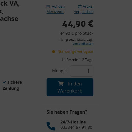
ck VA,
Auf den
Artikel
z,
Merkzettel
vergleichen
rachse
44,90 €
44,90 € pro Stück
inkl. gesetzl. MwSt., zzgl.
Versandkosten
Nur wenige verfügbar
Lieferzeit:
1-2 Tage
Menge:
sichere
In den
Zahlung
Warenkorb
Sie haben Fragen?
24/7-Hotline
033844 67 91 80