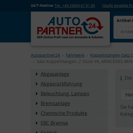
24/7-Hotline:
Tel.: +49 33844 67 91 80
Häufig gestellte 
Artikel-
Autopartner24
Fahrwerk
Koppelstangen-Satz (
Satz KoppelStangen, 2 Stück VA, MERCEDES BENZ
Abgasanlage
Die 
Abgasrückführung
Beleuchtung, Lampen
Bremsanlage
Sie h
Chemische Produkte
Kateg
EBC-Bremse
Elektrik