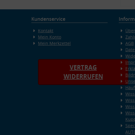
Kundenservice
Inform
Kontakt
Über
Mein Konto
Zahl
Mein Merkzettel
AGB
Date
Wide
Imp
VERTRAG
Erkl
Bild
WIDERRUFEN
Unse
Häuf
Wiss
Wiss
Wiss
Wiss
Kup
Spec
AUT