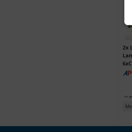
2x 
Lam
6xC
ink
v
Bli
14
inkl. g
Me