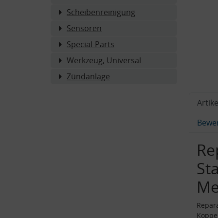
Scheibenreinigung
Sensoren
Special-Parts
Werkzeug, Universal
Zündanlage
Artike
Bewe
Re
St
Me
Repara
Koppel