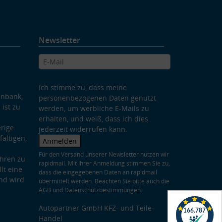
Newsletter
Ich stimme zu, dass meine
enbank,
personenbezogenen Daten genutzt
 ist zu
werden, um werbliche E-Mails zu
erhalten, und weiß, dass ich dies
rige
jederzeit widerrufen kann.
ältigen,
Anmelden
Für den Versand unserer Newsletter nutzen wir
hren zu
rapidmail. Mit Ihrer Anmeldung stimmen Sie zu,
lt eine
dass die eingegebenen Daten an rapidmail
nd wird
übermittelt werden. Beachten Sie bitte auch die
AGB
und
Datenschutzbestimmungen
.
Autopartner GmbH KFZ- und Teile-
Handel