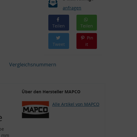
anfragen
Teilen
Teilen
Pin
Tweet
it
Vergleichsnummern
Über den Hersteller MAPCO
Alle Artikel von MAPCO
e
be
22 mm