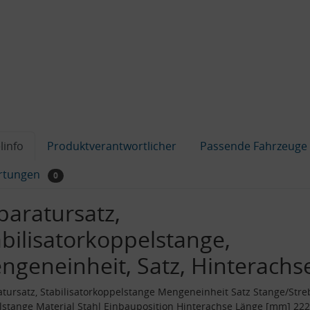
linfo
Produktverantwortlicher
Passende Fahrzeuge
rtungen
0
paratursatz,
abilisatorkoppelstange,
ngeneinheit, Satz, Hinterachs
tursatz, Stabilisatorkoppelstange Mengeneinheit Satz Stange/Stre
stange Material Stahl Einbauposition Hinterachse Länge [mm] 2