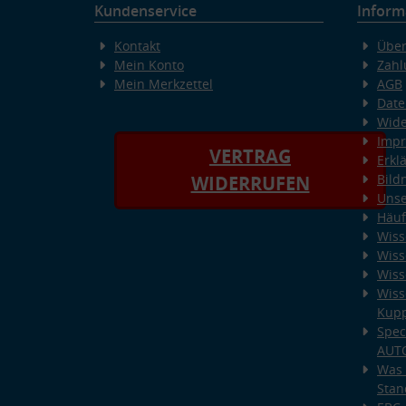
Kundenservice
Inform
Kontakt
Über
Mein Konto
Zahl
Mein Merkzettel
AGB
Date
Wide
Imp
VERTRAG
Erkl
Bild
WIDERRUFEN
Unse
Häuf
Wiss
Wiss
Wiss
Wiss
Kup
Spec
AUT
Was 
Stan