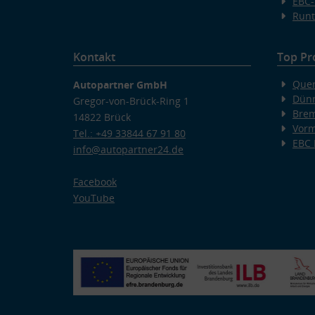
EBC-
Runt
Kontakt
Top Pr
Quer
Autopartner GmbH
Dünn
Gregor-von-Brück-Ring 1
Bre
14822 Brück
Vorm
Tel.: +49 33844 67 91 80
EBC
info@autopartner24.de
Facebook
YouTube