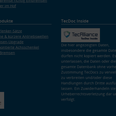
Bremse richtig Einbremsen
er im Hof
odukte
TecDoc Inside
lenker-Sätze
e & kürzere Antriebswellen
msen-Upgrade
Die hier angezeigten Daten,
ontierte Achsschenkel
insbesondere die gesamte Dat
 Bremsen
dürfen nicht kopiert werden. Es
unterlassen, die Daten oder die
gesamte Datenbank ohne vorhe
Zustimmung TecDocs zu vervielf
zu verbreiten und/oder diese
Handlungen durch Dritte ausfü
lassen. Ein Zuwiderhandeln stel
Urheberrechtsverletzung dar u
verfolgt.