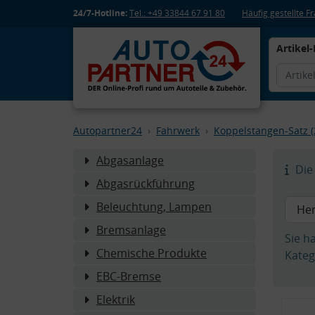
24/7-Hotline:
Tel.: +49 33844 67 91 80
Häufig gestellte 
Artikel-
Autopartner24
Fahrwerk
Koppelstangen-Satz (
Abgasanlage
Die 
Abgasrückführung
Beleuchtung, Lampen
Bremsanlage
Sie h
Chemische Produkte
Kateg
EBC-Bremse
Elektrik