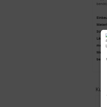
benöti
Einbau
Materi
Stange
Länge
mehrte
Menge
benöti
Kund