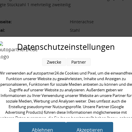
gte Stückzahl 1 mehrteilig zweiteilig
seite:
Hinterachse
al:
Stahl
/Strebe:
Koppelstange
Datenschutzeinstellungen
 [mm]:
222 mm
ilig:
zweiteilig
Zwecke
Partner
neinheit:
Satz
gte Stückzahl:
1
Wir verwenden auf autopartner24.de Cookies und Pixel, um die einwandfrei
Funktion unserer Website zu gewährleisten, Inhalte und Anzeigen zu
personalisieren, Funktionen für soziale Medien anbieten zu können und die
Zugriffe auf unserer Website zu analysieren. Außerdem geben wir
Informationen zu Ihrer Verwendung unserer Website an unsere Partner für
soziale Medien, Werbung und Analysen weiter. Dies umfasst auch die
Erstellung pseudonymer Nutzungsprofile. Unsere Partner (Google
en kauften auch
Advertising Products) führen diese Informationen möglicherweise mit
weiteren Daten zusammen, die Sie ihnen bereitgestellt haben (bspw. anhan
eines persönlichen Accounts) oder welche sie im Rahmen Ihrer Nutzung der
Dienste gesammelt haben (bspw. Nutzungsdaten anderer Geräte). Ihre
Ablehnen
Akzeptieren