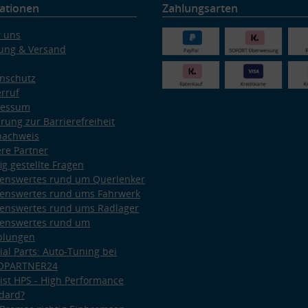
ationen
Zahlungsarten
 uns
ung & Versand
nschutz
rruf
ressum
ärung zur Barrierefreiheit
nachweis
re Partner
ig gestellte Fragen
enswertes rund um Querlenker
enswertes rund ums Fahrwerk
enswertes rund ums Radlager
enswertes rund um
plungen
ial Parts: Auto-Tuning bei
OPARTNER24
ist HPS - High Performance
dard?