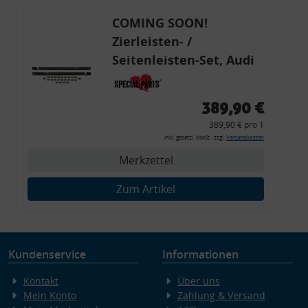
COMING SOON!
Zierleisten- /
Seitenleisten-Set, Audi
80 Cabrio, Coupe, S2, (6x
Zierleiste, 2x Kappe,
389,90 €
Clipse,
389,90 € pro 1
Montagewerkzeug)
inkl. gesetzl. MwSt., zzgl.
Versandkosten
Merkzettel
Zum Artikel
Kundenservice
Informationen
Kontakt
Über uns
Mein Konto
Zahlung & Versand