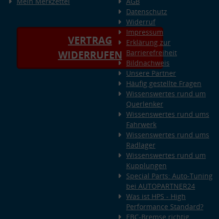
Mein Merkzettel
AGB
Datenschutz
Widerruf
Impressum
VERTRAG
Erklärung zur
Barrierefreiheit
WIDERRUFEN
Bildnachweis
Unsere Partner
Häufig gestellte Fragen
Wissenswertes rund um
Querlenker
Wissenswertes rund ums
Fahrwerk
Wissenswertes rund ums
Radlager
Wissenswertes rund um
Kupplungen
Special Parts: Auto-Tuning
bei AUTOPARTNER24
Was ist HPS - High
Performance Standard?
EBC-Bremse richtig