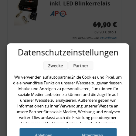
inkl. LED Blinkerrelais
CF 14
69,90 €
69,90 € pro 1
inkl. gesetzl. MwSt., zzgl.
Versandkosten
Merkzettel
Datenschutzeinstellungen
Zum Artikel
Zwecke
Partner
Wir verwenden auf autopartner24.de Cookies und Pixel, um
die einwandfreie Funktion unserer Website zu gewährleisten,
Rückleuchtenband mit
Inhalte und Anzeigen zu personalisieren, Funktionen für
Blinker, rot, US-Ecken,
soziale Medien anbieten zu können und die Zugriffe auf
unserer Website zu analysieren. Außerdem geben wir
Audi 80 Cabrio, Typ 89,
Informationen zu Ihrer Verwendung unserer Website an
OE-Nr.: 8G0945225 +
unsere Partner für soziale Medien, Werbung und Analysen
8G0945225C
weiter. Dies umfasst auch die Erstellung pseudonymer
999,99 €
Nutzungsprofile. Unsere Partner (Google Advertising
Products) führen diese Informationen möglicherweise mit
999,99 € pro 1
weiteren Daten zusammen, die Sie ihnen bereitgestellt haben
Ablehnen
Akzeptieren
inkl. gesetzl. MwSt., zzgl.
Versandkosten