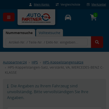
Mein Konto
Vergleichsliste
Merkzettel
0
Nummernsuche
Volltextsuche
Autopartner24
HPS
HPS-Koppelstangensätze
HPS-Koppelstangen-Satz, verstärkt, VA, MERCEDES-BENZ C-
KLASSE
Die Angaben zu Ihrem Fahrzeug sind
unvollständig. Bitte vervollständigen Sie Ihre
Angaben.