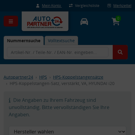
Mein Konto
Vergleichsliste
Merkzettel
0
Nummernsuche
Volltextsuche
Autopartner24
HPS
HPS-Koppelstangensätze
HPS-Koppelstangen-Satz, verstärkt, VA, HYUNDAI i20
Die Angaben zu Ihrem Fahrzeug sind
unvollständig. Bitte vervollständigen Sie Ihre
Angaben.