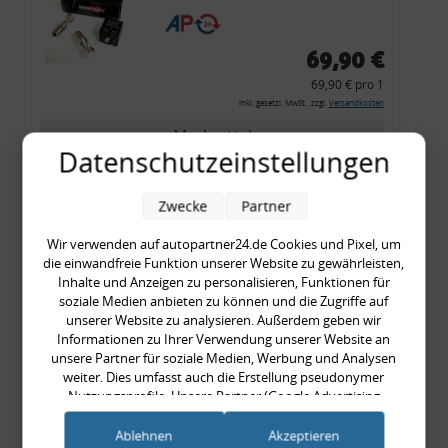
CF 14
69,90 €
69,90 € pro 1
inkl. gesetzl. MwSt., zzgl.
Versandkosten
Merkzettel
Datenschutzeinstellungen
Zum Artikel
Zwecke
Partner
Wir verwenden auf autopartner24.de Cookies und Pixel, um
Rückleuchtenband mit
die einwandfreie Funktion unserer Website zu gewährleisten,
Inhalte und Anzeigen zu personalisieren, Funktionen für
Blinker, rot, US-Ecken,
soziale Medien anbieten zu können und die Zugriffe auf
Audi 80 Cabrio, Typ 89,
unserer Website zu analysieren. Außerdem geben wir
OE-Nr.: 8G0945225 +
Informationen zu Ihrer Verwendung unserer Website an
unsere Partner für soziale Medien, Werbung und Analysen
8G0945225C
weiter. Dies umfasst auch die Erstellung pseudonymer
999,99 €
Nutzungsprofile. Unsere Partner (Google Advertising
999,99 € pro 1
Products) führen diese Informationen möglicherweise mit
inkl. gesetzl. MwSt., zzgl.
Versandkosten
weiteren Daten zusammen, die Sie ihnen bereitgestellt haben
Ablehnen
Akzeptieren