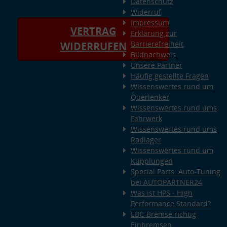
Datenschutz
Widerruf
Impressum
VERTRAG
Erklärung zur
Barrierefreiheit
WIDERRUFEN
Bildnachweis
Unsere Partner
Häufig gestellte Fragen
Wissenswertes rund um
Querlenker
Wissenswertes rund ums
Fahrwerk
Wissenswertes rund ums
Radlager
Wissenswertes rund um
Kupplungen
Special Parts: Auto-Tuning
bei AUTOPARTNER24
Was ist HPS - High
Performance Standard?
EBC-Bremse richtig
Einbremsen