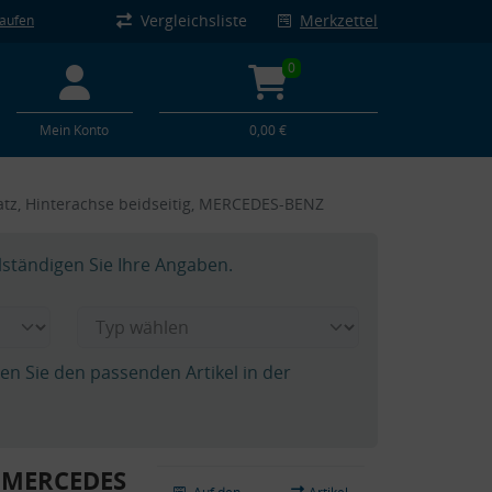
Vergleichsliste
Merkzettel
kaufen
0
Mein Konto
0,00 €
atz, Hinterachse beidseitig, MERCEDES-BENZ
lständigen Sie Ihre Angaben.
hen Sie den passenden Artikel in der
, MERCEDES