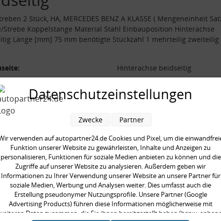
treben 2 Stück, HA, MERCEDES BENZ A KLASSE ( Mengeneinheit Sat
/Strebe Koppelstange Material Stahl Einbauposition Hinterachse
itig Länge [mm] 75 mm benötigte Stückzahl 1 mehrteilig zweiteilig
seite:
Hinterachse beidseitig
al:
Stahl
Datenschutzeinstellungen
/Strebe:
Koppelstange
 [mm]:
75 mm
Zwecke
Partner
ilig:
zweiteilig
Wir verwenden auf autopartner24.de Cookies und Pixel, um die einwandfrei
neinheit:
Satz
Funktion unserer Website zu gewährleisten, Inhalte und Anzeigen zu
gte Stückzahl:
1
personalisieren, Funktionen für soziale Medien anbieten zu können und die
Zugriffe auf unserer Website zu analysieren. Außerdem geben wir
Informationen zu Ihrer Verwendung unserer Website an unsere Partner für
soziale Medien, Werbung und Analysen weiter. Dies umfasst auch die
Erstellung pseudonymer Nutzungsprofile. Unsere Partner (Google
Advertising Products) führen diese Informationen möglicherweise mit
en kauften auch
weiteren Daten zusammen, die Sie ihnen bereitgestellt haben (bspw. anhan