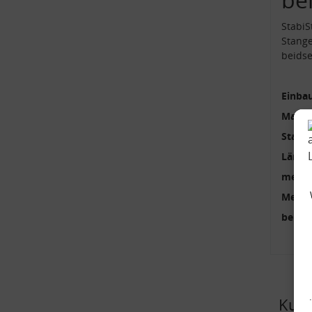
StabiS
Stange
beidse
Einbau
Materi
Stange
Länge
mehrte
Menge
benöti
Kund