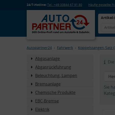
24/7-Hotline:
Tel.: +49 33844 67 91 80
Häufig gestellte 
Artikel-
Autopartner24
Fahrwerk
Koppelstangen-Satz (
Abgasanlage
Die 
Abgasrückführung
Beleuchtung, Lampen
Bremsanlage
Sie h
Chemische Produkte
Kateg
EBC-Bremse
Elektrik