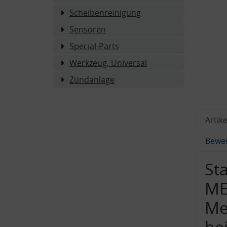
Scheibenreinigung
Sensoren
Special-Parts
Werkzeug, Universal
Zündanlage
Artike
Bewe
St
ME
Me
bei