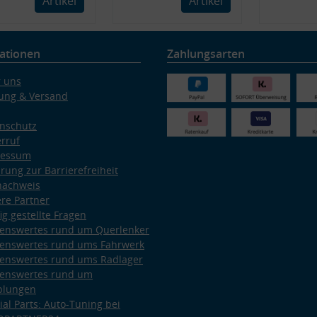
Artikel
Artikel
ationen
Zahlungsarten
 uns
ung & Versand
nschutz
rruf
ressum
ärung zur Barrierefreiheit
nachweis
re Partner
ig gestellte Fragen
enswertes rund um Querlenker
enswertes rund ums Fahrwerk
enswertes rund ums Radlager
enswertes rund um
plungen
ial Parts: Auto-Tuning bei