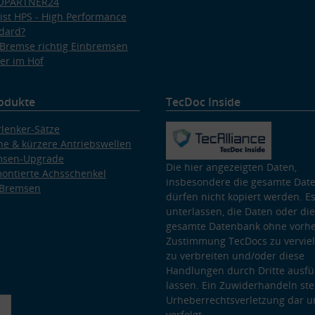
OPARTNER24
ist HPS - High Performance
dard?
Bremse richtig Einbremsen
er im Hof
odukte
TecDoc Inside
lenker-Sätze
e & kürzere Antriebswellen
msen-Upgrade
Die hier angezeigten Daten,
ontierte Achsschenkel
insbesondere die gesamte Dat
 Bremsen
dürfen nicht kopiert werden. Es
unterlassen, die Daten oder die
gesamte Datenbank ohne vorhe
Zustimmung TecDocs zu vervielf
zu verbreiten und/oder diese
Handlungen durch Dritte ausfü
lassen. Ein Zuwiderhandeln stel
Urheberrechtsverletzung dar u
verfolgt.