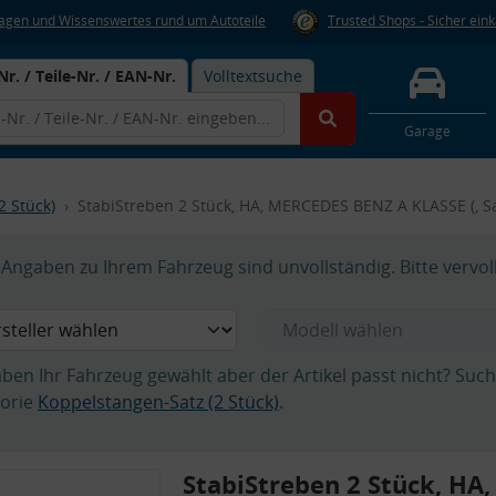
Fragen und Wissenswertes rund um Autoteile
Trusted Shops - Sicher ein
Nr. / Teile-Nr. / EAN-Nr.
Volltextsuche
Garage
2 Stück)
StabiStreben 2 Stück, HA, MERCEDES BENZ A KLASSE (, S
Angaben zu Ihrem Fahrzeug sind unvollständig. Bitte vervol
aben Ihr Fahrzeug gewählt aber der Artikel passt nicht? Suc
orie
Koppelstangen-Satz (2 Stück)
.
StabiStreben 2 Stück, HA