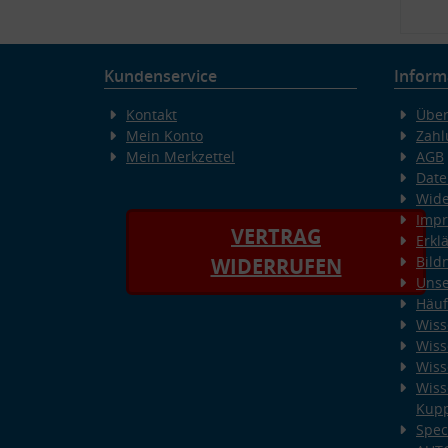
Kundenservice
Inform
Kontakt
Über
Mein Konto
Zahl
Mein Merkzettel
AGB
Date
Wide
Imp
VERTRAG
Erkl
Bild
WIDERRUFEN
Unse
Häuf
Wiss
Wiss
Wiss
Wiss
Kup
Spec