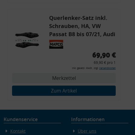
Endgeräteeigenschaften zur Identifikation aktiv abfragen
Querlenker-Satz inkl.
Schrauben, HA, VW
Passat B8 bis 07/21, Audi
Q3, Skoda Kodiaq
69,90 €
69,90 € pro 1
inkl. gesetzl. MwSt., zzgl.
Versandkosten
Merkzettel
Zum Artikel
Kundenservice
Informationen
Kontakt
Über uns