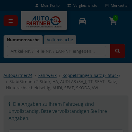
Mein Konto
Vergleichsliste
Merkzettel
0
Nummernsuche
Volltextsuche
Autopartner24
Fahrwerk
Koppelstangen-Satz (2 Stück)
StabiStreben 2 Stück, HA, AUDI A3 (8V_), TT, SEAT , Satz,
Hinterachse beidseitig, AUDI, SEAT, SKODA, VW
Die Angaben zu Ihrem Fahrzeug sind
unvollständig. Bitte vervollständigen Sie Ihre
Angaben.