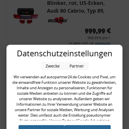
Blinker, rot, US-Ecken,
Audi 80 Cabrio, Typ 89,
OE-Nr.: 8G0945225 +
8G0945225C
999,99 €
999,99 € pro 1
inkl. gesetzl. MwSt., zzgl.
Versandkosten
Datenschutzeinstellungen
Merkzettel
Zum Artikel
Zwecke
Partner
Wir verwenden auf autopartner24.de Cookies und Pixel, um
die einwandfreie Funktion unserer Website zu gewährleisten,
COMING SOON!
Inhalte und Anzeigen zu personalisieren, Funktionen für
soziale Medien anbieten zu können und die Zugriffe auf
Zierleisten- /
unserer Website zu analysieren. Außerdem geben wir
Seitenleisten-Set, Audi
Informationen zu Ihrer Verwendung unserer Website an
unsere Partner für soziale Medien, Werbung und Analysen
80 Cabrio, Coupe, S2, (6x
weiter. Dies umfasst auch die Erstellung pseudonymer
Zierleiste, 2x Kappe,
Nutzungsprofile. Unsere Partner (Google Advertising
389,90 €
Products) führen diese Informationen möglicherweise mit
Clipse,