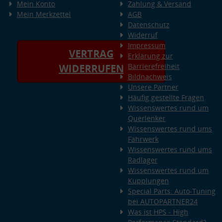
Mein Konto
Zahlung & Versand
Mein Merkzettel
AGB
Datenschutz
Widerruf
Impressum
VERTRAG
Erklärung zur
Barrierefreiheit
WIDERRUFEN
Bildnachweis
Unsere Partner
Häufig gestellte Fragen
Wissenswertes rund um
Querlenker
Wissenswertes rund ums
Fahrwerk
Wissenswertes rund ums
Radlager
Wissenswertes rund um
Kupplungen
Special Parts: Auto-Tuning
bei AUTOPARTNER24
Was ist HPS - High