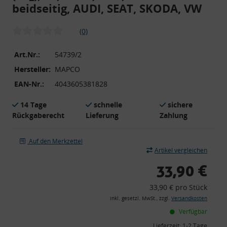
beidseitig, AUDI, SEAT, SKODA, VW
(0)
Art.Nr.:
54739/2
Hersteller:
MAPCO
EAN-Nr.:
4043605381828
14 Tage
schnelle
sichere
Rückgaberecht
Lieferung
Zahlung
Auf den Merkzettel
Artikel vergleichen
33,90 €
33,90 € pro Stück
inkl. gesetzl. MwSt., zzgl.
Versandkosten
Verfügbar
Lieferzeit:
1-2 Tage