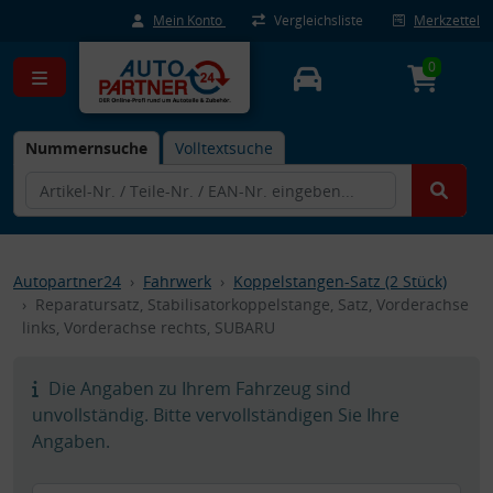
Mein Konto
Vergleichsliste
Merkzettel
0
Nummernsuche
Volltextsuche
Autopartner24
Fahrwerk
Koppelstangen-Satz (2 Stück)
Reparatursatz, Stabilisatorkoppelstange, Satz, Vorderachse
links, Vorderachse rechts, SUBARU
Die Angaben zu Ihrem Fahrzeug sind
unvollständig. Bitte vervollständigen Sie Ihre
Angaben.