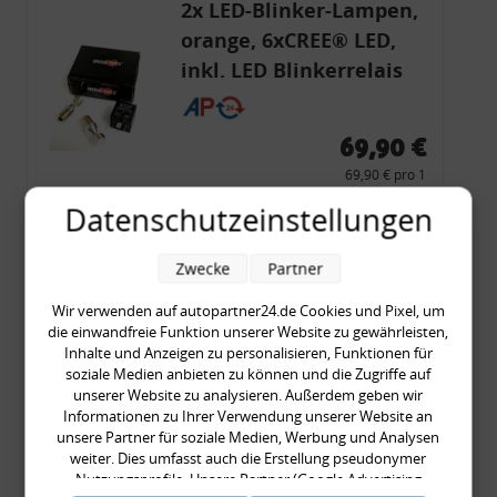
2x LED-Blinker-Lampen,
orange, 6xCREE® LED,
inkl. LED Blinkerrelais
CF 14
69,90 €
69,90 € pro 1
inkl. gesetzl. MwSt., zzgl.
Versandkosten
Datenschutzeinstellungen
Merkzettel
Zwecke
Partner
Zum Artikel
Wir verwenden auf autopartner24.de Cookies und Pixel, um
die einwandfreie Funktion unserer Website zu gewährleisten,
Inhalte und Anzeigen zu personalisieren, Funktionen für
Rückleuchtenband mit
soziale Medien anbieten zu können und die Zugriffe auf
unserer Website zu analysieren. Außerdem geben wir
Blinker, rot, US-Ecken,
Informationen zu Ihrer Verwendung unserer Website an
Audi 80 Cabrio, Typ 89,
unsere Partner für soziale Medien, Werbung und Analysen
OE-Nr.: 8G0945225 +
weiter. Dies umfasst auch die Erstellung pseudonymer
Nutzungsprofile. Unsere Partner (Google Advertising
8G0945225C