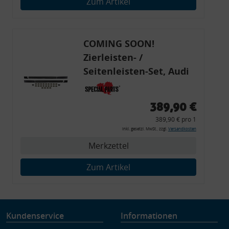
Zum Artikel
Verwendung genauer Standortdaten
Endgeräteeigenschaften zur Identifikation aktiv abfragen
COMING SOON!
Zierleisten- /
Seitenleisten-Set, Audi
80 Cabrio, Coupe, S2, (6x
Zierleiste, 2x Kappe,
389,90 €
Clipse,
389,90 € pro 1
Montagewerkzeug)
inkl. gesetzl. MwSt., zzgl.
Versandkosten
Merkzettel
Zum Artikel
Kundenservice
Informationen