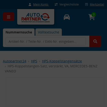
Mein Konto
Vergleichsliste
Merkzettel
0
Nummernsuche
Volltextsuche
Autopartner24
HPS
HPS-Koppelstangensätze
HPS-Koppelstangen-Satz, verstärkt, VA, MERCEDES-BENZ
VANEO