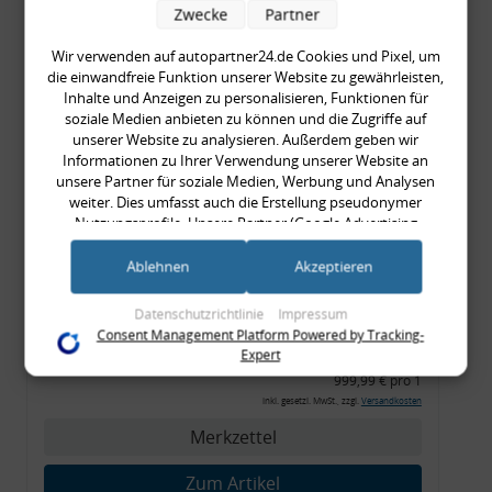
Zwecke
Partner
999,99 € pro 1
inkl. gesetzl. MwSt., zzgl.
Versandkosten
Wir verwenden auf autopartner24.de Cookies und Pixel, um
die einwandfreie Funktion unserer Website zu gewährleisten,
Merkzettel
Inhalte und Anzeigen zu personalisieren, Funktionen für
soziale Medien anbieten zu können und die Zugriffe auf
Zum Artikel
unserer Website zu analysieren. Außerdem geben wir
Informationen zu Ihrer Verwendung unserer Website an
unsere Partner für soziale Medien, Werbung und Analysen
weiter. Dies umfasst auch die Erstellung pseudonymer
Rückleuchtenband mit
Nutzungsprofile. Unsere Partner (Google Advertising
Products) führen diese Informationen möglicherweise mit
Blinker, orange, Audi 80
weiteren Daten zusammen, die Sie ihnen bereitgestellt haben
Ablehnen
Akzeptieren
Cabrio, Typ 89, OE-Nr.:
(bspw. anhand eines persönlichen Accounts) oder welche sie
8G0945225 + 8G0945225C
im Rahmen Ihrer Nutzung der Dienste gesammelt haben
Datenschutzrichtlinie
Impressum
(bspw. Nutzungsdaten anderer Geräte). Ihre Einwilligung zur
Consent Management Platform Powered by Tracking-
Nutzung von Cookies und Pixeln können Sie jederzeit
999,99 €
Expert
widerrufen, indem Sie auf den Datenschutz-Button links
999,99 € pro 1
unten klicken und dort die entsprechenden Anpassungen
inkl. gesetzl. MwSt., zzgl.
Versandkosten
vornehmen.
Merkzettel
Zwecke der Datenverarbeitung durch unsere Partner:
Zum Artikel
Speichern von oder Zugriff auf Informationen auf einem Endgerät