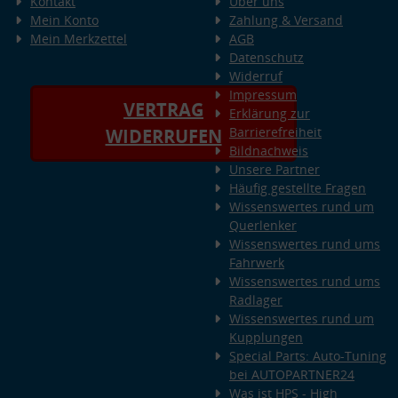
Kontakt
Über uns
Mein Konto
Zahlung & Versand
Mein Merkzettel
AGB
Datenschutz
Widerruf
Impressum
VERTRAG
Erklärung zur
Barrierefreiheit
WIDERRUFEN
Bildnachweis
Unsere Partner
Häufig gestellte Fragen
Wissenswertes rund um
Querlenker
Wissenswertes rund ums
Fahrwerk
Wissenswertes rund ums
Radlager
Wissenswertes rund um
Kupplungen
Special Parts: Auto-Tuning
bei AUTOPARTNER24
Was ist HPS - High