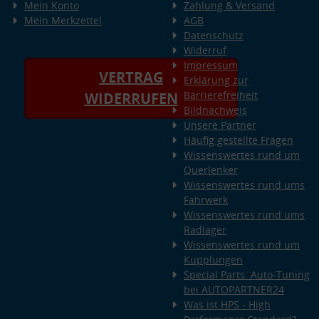
Mein Konto
Zahlung & Versand
Mein Merkzettel
AGB
Datenschutz
Widerruf
Impressum
VERTRAG
Erklärung zur
Barrierefreiheit
WIDERRUFEN
Bildnachweis
Unsere Partner
Häufig gestellte Fragen
Wissenswertes rund um
Querlenker
Wissenswertes rund ums
Fahrwerk
Wissenswertes rund ums
Radlager
Wissenswertes rund um
Kupplungen
Special Parts: Auto-Tuning
bei AUTOPARTNER24
Was ist HPS - High