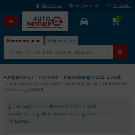
Mein Konto
Vergleichsliste
Merkzettel
0
Nummernsuche
Volltextsuche
Autopartner24
Fahrwerk
Koppelstangen-Satz (2 Stück)
Reparatursatz, Stabilisatorkoppelstange, Satz, Hinterachse
beidseitig, JAGUAR
Die Angaben zu Ihrem Fahrzeug sind
unvollständig. Bitte vervollständigen Sie Ihre
Angaben.