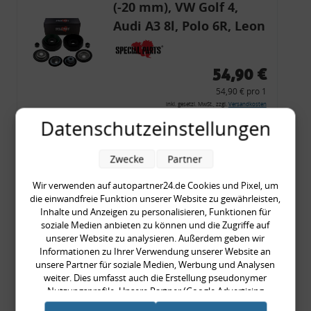
(-20 mm), VW Golf 4,
Audi A3 8l, Polo 6R, Leon
54,90 €
54,90 € pro 1
inkl. gesetzl. MwSt., zzgl.
Versandkosten
Datenschutzeinstellungen
Merkzettel
Zum Artikel
Zwecke
Partner
Wir verwenden auf autopartner24.de Cookies und Pixel, um
die einwandfreie Funktion unserer Website zu gewährleisten,
Rückleuchtenband mit
Inhalte und Anzeigen zu personalisieren, Funktionen für
soziale Medien anbieten zu können und die Zugriffe auf
Blinker, rot, US-Ecken,
unserer Website zu analysieren. Außerdem geben wir
Audi 80 Cabrio, Typ 89,
Informationen zu Ihrer Verwendung unserer Website an
unsere Partner für soziale Medien, Werbung und Analysen
OE-Nr.: 8G0945225 +
weiter. Dies umfasst auch die Erstellung pseudonymer
8G0945225C
Nutzungsprofile. Unsere Partner (Google Advertising
999,99 €
Products) führen diese Informationen möglicherweise mit