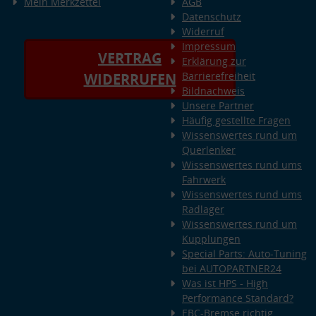
Mein Merkzettel
AGB
Datenschutz
Widerruf
Impressum
VERTRAG
Erklärung zur
Barrierefreiheit
WIDERRUFEN
Bildnachweis
Unsere Partner
Häufig gestellte Fragen
Wissenswertes rund um
Querlenker
Wissenswertes rund ums
Fahrwerk
Wissenswertes rund ums
Radlager
Wissenswertes rund um
Kupplungen
Special Parts: Auto-Tuning
bei AUTOPARTNER24
Was ist HPS - High
Performance Standard?
EBC-Bremse richtig