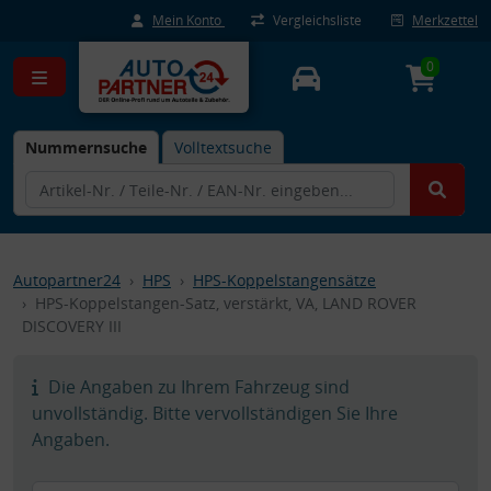
Mein Konto
Vergleichsliste
Merkzettel
0
Nummernsuche
Volltextsuche
Autopartner24
HPS
HPS-Koppelstangensätze
HPS-Koppelstangen-Satz, verstärkt, VA, LAND ROVER
DISCOVERY III
Die Angaben zu Ihrem Fahrzeug sind
unvollständig. Bitte vervollständigen Sie Ihre
Angaben.