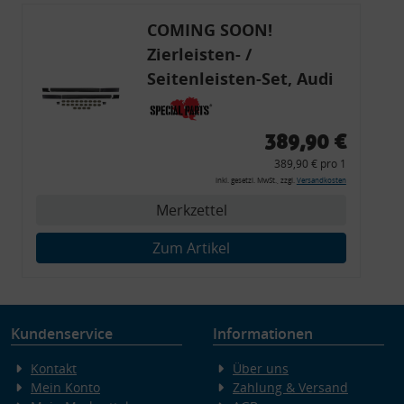
COMING SOON!
Zierleisten- /
Seitenleisten-Set, Audi
80 Cabrio, Coupe, S2, (6x
Zierleiste, 2x Kappe,
389,90 €
Clipse,
389,90 € pro 1
Montagewerkzeug)
inkl. gesetzl. MwSt., zzgl.
Versandkosten
Merkzettel
Zum Artikel
Kundenservice
Informationen
Kontakt
Über uns
Mein Konto
Zahlung & Versand