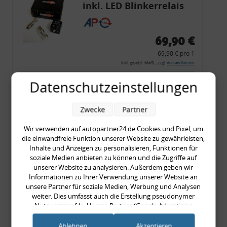
inkl. LED Blinkerrelais
CF 14
69,90 €
69,90 € pro 1
inkl. gesetzl. MwSt., zzgl.
Versandkosten
Merkzettel
Datenschutzeinstellungen
Zum Artikel
Zwecke
Partner
Wir verwenden auf autopartner24.de Cookies und Pixel, um
die einwandfreie Funktion unserer Website zu gewährleisten,
Rückleuchtenband mit
Inhalte und Anzeigen zu personalisieren, Funktionen für
Blinker, rot, US-Ecken,
soziale Medien anbieten zu können und die Zugriffe auf
unserer Website zu analysieren. Außerdem geben wir
Audi 80 Cabrio, Typ 89,
Informationen zu Ihrer Verwendung unserer Website an
OE-Nr.: 8G0945225 +
unsere Partner für soziale Medien, Werbung und Analysen
8G0945225C
weiter. Dies umfasst auch die Erstellung pseudonymer
999,99 €
Nutzungsprofile. Unsere Partner (Google Advertising
Products) führen diese Informationen möglicherweise mit
999,99 € pro 1
weiteren Daten zusammen, die Sie ihnen bereitgestellt haben
Ablehnen
Akzeptieren
inkl. gesetzl. MwSt., zzgl.
Versandkosten