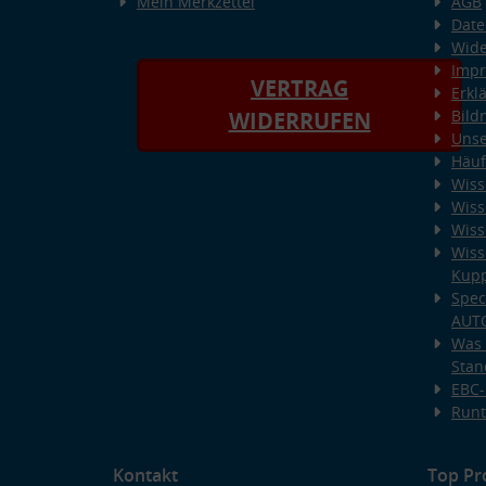
Mein Merkzettel
AGB
Date
Wide
Imp
VERTRAG
Erkl
Bild
WIDERRUFEN
Unse
Häuf
Wiss
Wiss
Wiss
Wiss
Kup
Spec
AUT
Was 
Stan
EBC-
Runt
Kontakt
Top Pr