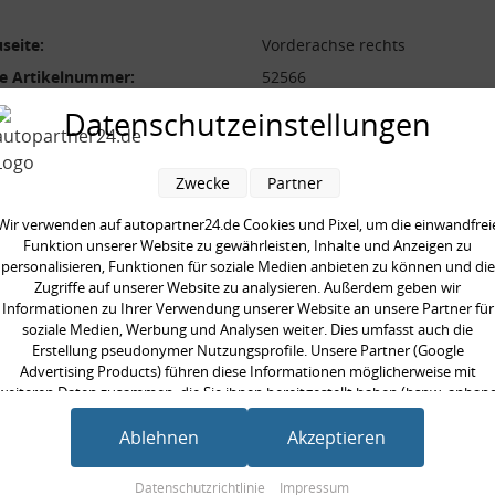
seite:
Vorderachse rechts
ge Artikelnummer:
52566
ilig:
mehrteilig
Datenschutzeinstellungen
neinheit:
Set
gte Stückzahl:
1
Zwecke
Partner
Wir verwenden auf autopartner24.de Cookies und Pixel, um die einwandfrei
Funktion unserer Website zu gewährleisten, Inhalte und Anzeigen zu
personalisieren, Funktionen für soziale Medien anbieten zu können und die
Zugriffe auf unserer Website zu analysieren. Außerdem geben wir
en kauften auch
Informationen zu Ihrer Verwendung unserer Website an unsere Partner für
soziale Medien, Werbung und Analysen weiter. Dies umfasst auch die
Erstellung pseudonymer Nutzungsprofile. Unsere Partner (Google
Advertising Products) führen diese Informationen möglicherweise mit
weiteren Daten zusammen, die Sie ihnen bereitgestellt haben (bspw. anhan
eines persönlichen Accounts) oder welche sie im Rahmen Ihrer Nutzung der
Dienste gesammelt haben (bspw. Nutzungsdaten anderer Geräte). Ihre
Ablehnen
Akzeptieren
Einwilligung zur Nutzung von Cookies und Pixeln können Sie jederzeit
widerrufen, indem Sie auf den Datenschutz-Button links unten klicken und
Datenschutzrichtlinie
Impressum