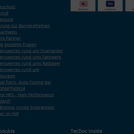
nschutz
rruf
ressum
ärung zur Barrierefreiheit
nachweis
re Partner
ig gestellte Fragen
enswertes rund um Querlenker
enswertes rund ums Fahrwerk
enswertes rund ums Radlager
enswertes rund um
plungen
ial Parts: Auto-Tuning bei
OPARTNER24
ist HPS - High Performance
dard?
Bremse richtig Einbremsen
er im Hof
odukte
TecDoc Inside