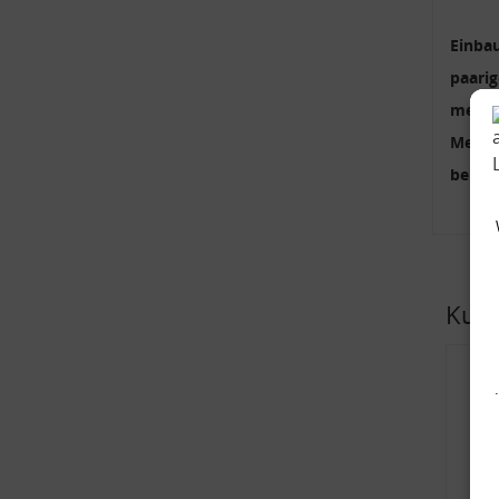
Einbau
paari
mehrte
Menge
benöti
Kund