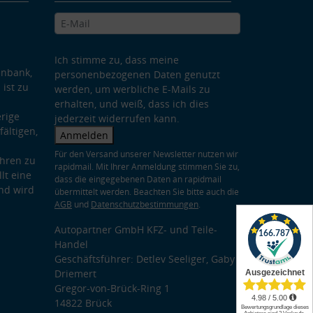
Ich stimme zu, dass meine
enbank,
personenbezogenen Daten genutzt
 ist zu
werden, um werbliche E-Mails zu
erhalten, und weiß, dass ich dies
rige
jederzeit widerrufen kann.
ältigen,
Anmelden
Für den Versand unserer Newsletter nutzen wir
hren zu
rapidmail. Mit Ihrer Anmeldung stimmen Sie zu,
lt eine
dass die eingegebenen Daten an rapidmail
nd wird
übermittelt werden. Beachten Sie bitte auch die
AGB
und
Datenschutzbestimmungen
.
Autopartner GmbH KFZ- und Teile-
Handel
Geschäftsführer: Detlev Seeliger, Gaby
Driemert
Gregor-von-Brück-Ring 1
14822 Brück