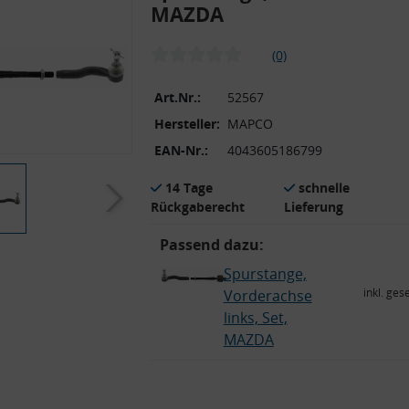
MAZDA
(0)
Art.Nr.:
52567
Hersteller:
MAPCO
EAN-Nr.:
4043605186799
14 Tage
schnelle
Rückgaberecht
Lieferung
Passend dazu:
Spurstange,
inkl. ges
Vorderachse
links, Set,
MAZDA