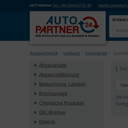
24/7-Hotline:
Tel.: +49 33844 67 91 80
Häufig gestellte 
Artikel-
Autopartner24
Lenkung
Spurstange
Spursta
Abgasanlage
Die 
Abgasrückführung
Beleuchtung, Lampen
Bremsanlage
Sie h
Chemische Produkte
Kateg
EBC-Bremse
Elektrik