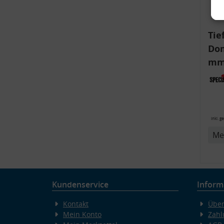
Tie
Dom
mm)
Aud
6R,
v
inkl. g
Me
Kundenservice
Inform
Kontakt
Über
Mein Konto
Zahl