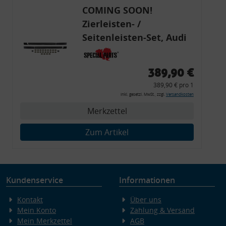
COMING SOON!
Zierleisten- /
Seitenleisten-Set, Audi
80 Cabrio, Coupe, S2, (6x
Zierleiste, 2x Kappe,
389,90 €
Clipse,
389,90 € pro 1
Montagewerkzeug)
inkl. gesetzl. MwSt., zzgl.
Versandkosten
Merkzettel
Zum Artikel
Kundenservice
Informationen
Kontakt
Über uns
Mein Konto
Zahlung & Versand
Mein Merkzettel
AGB