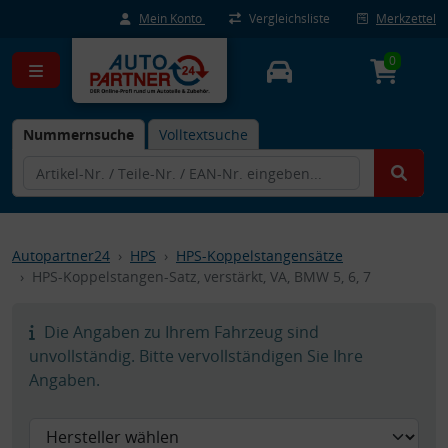
Mein Konto
Vergleichsliste
Merkzettel
0
Nummernsuche
Volltextsuche
Autopartner24
HPS
HPS-Koppelstangensätze
HPS-Koppelstangen-Satz, verstärkt, VA, BMW 5, 6, 7
Die Angaben zu Ihrem Fahrzeug sind
unvollständig. Bitte vervollständigen Sie Ihre
Angaben.