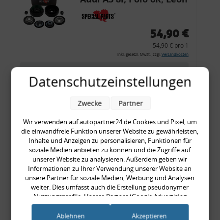
54,90 €
54,90 € pro 1
inkl. gesetzl. MwSt., zzgl.
Versandkosten
Merkzettel
Datenschutzeinstellungen
Zum Artikel
Zwecke
Partner
Wir verwenden auf autopartner24.de Cookies und Pixel, um
Rückleuchtenband mit
die einwandfreie Funktion unserer Website zu gewährleisten,
Inhalte und Anzeigen zu personalisieren, Funktionen für
Blinker, rot, US-Ecken,
soziale Medien anbieten zu können und die Zugriffe auf
Audi 80 Cabrio, Typ 89,
unserer Website zu analysieren. Außerdem geben wir
Informationen zu Ihrer Verwendung unserer Website an
OE-Nr.: 8G0945225 +
unsere Partner für soziale Medien, Werbung und Analysen
8G0945225C
weiter. Dies umfasst auch die Erstellung pseudonymer
999,99 €
Nutzungsprofile. Unsere Partner (Google Advertising
999,99 € pro 1
Products) führen diese Informationen möglicherweise mit
weiteren Daten zusammen, die Sie ihnen bereitgestellt haben
inkl. gesetzl. MwSt., zzgl.
Versandkosten
Ablehnen
Akzeptieren