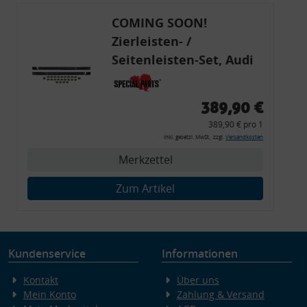
COMING SOON!
Zierleisten- /
Seitenleisten-Set, Audi
80 Cabrio, Coupe, S2, (6x
Zierleiste, 2x Kappe,
389,90 €
Clipse,
389,90 € pro 1
Montagewerkzeug)
inkl. gesetzl. MwSt., zzgl.
Versandkosten
Merkzettel
Zum Artikel
Kundenservice
Informationen
Kontakt
Über uns
Mein Konto
Zahlung & Versand