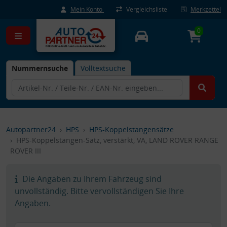
Mein Konto
Vergleichsliste
Merkzettel
0
Nummernsuche
Volltextsuche
Autopartner24
HPS
HPS-Koppelstangensätze
HPS-Koppelstangen-Satz, verstärkt, VA, LAND ROVER RANGE
ROVER III
Die Angaben zu Ihrem Fahrzeug sind
unvollständig. Bitte vervollständigen Sie Ihre
Angaben.