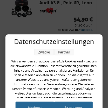
Audi A3 8l, Polo 6R, Leon
54,90 €
54,90 € pro 1
inkl. gesetzl. MwSt., zzgl.
Versandkosten
Merkzettel
Datenschutzeinstellungen
Zum Artikel
Zwecke
Partner
Wir verwenden auf autopartner24.de Cookies und Pixel, um
die einwandfreie Funktion unserer Website zu gewährleisten,
Rückleuchtenband mit
Inhalte und Anzeigen zu personalisieren, Funktionen für
Blinker, rot, US-Ecken,
soziale Medien anbieten zu können und die Zugriffe auf
unserer Website zu analysieren. Außerdem geben wir
Audi 80 Cabrio, Typ 89,
Informationen zu Ihrer Verwendung unserer Website an
OE-Nr.: 8G0945225 +
unsere Partner für soziale Medien, Werbung und Analysen
8G0945225C
weiter. Dies umfasst auch die Erstellung pseudonymer
999,99 €
Nutzungsprofile. Unsere Partner (Google Advertising
Products) führen diese Informationen möglicherweise mit
999,99 € pro 1
weiteren Daten zusammen, die Sie ihnen bereitgestellt haben
Ablehnen
Akzeptieren
inkl. gesetzl. MwSt., zzgl.
Versandkosten