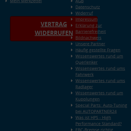
Mein Merkzettel
AGB
Datenschutz
Widerruf
Impressum
VERTRAG
Erklärung zur
Barrierefreiheit
WIDERRUFEN
Bildnachweis
Unsere Partner
Häufig gestellte Fragen
Wissenswertes rund um
Querlenker
Wissenswertes rund ums
Fahrwerk
Wissenswertes rund ums
Radlager
Wissenswertes rund um
Kupplungen
Special Parts: Auto-Tuning
bei AUTOPARTNER24
Was ist HPS - High
Performance Standard?
EBC-Bremse richtig