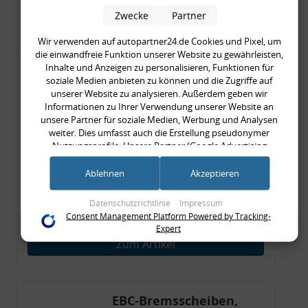
Zwecke
Partner
Zum Artikel
Wir verwenden auf autopartner24.de Cookies und Pixel, um
die einwandfreie Funktion unserer Website zu gewährleisten,
Inhalte und Anzeigen zu personalisieren, Funktionen für
Bremssattel VA links,
soziale Medien anbieten zu können und die Zugriffe auf
unserer Website zu analysieren. Außerdem geben wir
VW POLO (9N), GOLF V,
Informationen zu Ihrer Verwendung unserer Website an
VI, SK, Vorderachse
unsere Partner für soziale Medien, Werbung und Analysen
links, AUDI, SEAT,
weiter. Dies umfasst auch die Erstellung pseudonymer
Nutzungsprofile. Unsere Partner (Google Advertising
SKODA, VW
Products) führen diese Informationen möglicherweise mit
61,90 €
weiteren Daten zusammen, die Sie ihnen bereitgestellt haben
Ablehnen
Akzeptieren
61,90 € pro 1
(bspw. anhand eines persönlichen Accounts) oder welche sie
inkl. gesetzl. MwSt., zzgl.
Versandkosten
im Rahmen Ihrer Nutzung der Dienste gesammelt haben
Datenschutzrichtlinie
Impressum
(bspw. Nutzungsdaten anderer Geräte). Ihre Einwilligung zur
Merkzettel
Consent Management Platform Powered by Tracking-
Nutzung von Cookies und Pixeln können Sie jederzeit
Expert
widerrufen, indem Sie auf den Datenschutz-Button links
Zum Artikel
unten klicken und dort die entsprechenden Anpassungen
vornehmen.
Zwecke der Datenverarbeitung durch unsere Partner:
EBC-Bremsscheiben,
Speichern von oder Zugriff auf Informationen auf einem Endgerät