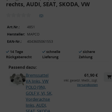
rechts, AUDI, SEAT, SKODA, VW
(0)
Art.Nr.:
4851
Hersteller:
MAPCO
EAN-Nr.:
4043605061553
14 Tage
schnelle
sichere
Rückgaberecht
Lieferung
Zahlung
Passend dazu:
Bremssattel
61,90 €
inkl. gesetzl. MwSt., zzgl.
VA links, VW
Versandkosten
POLO (9N),
GOLF V, VI, SK,
Vorderachse
links, AUDI,
SEAT, SKODA,