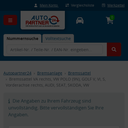
Mein Konto
Vergleichsliste
Merkzettel
0
Nummernsuche
Volltextsuche
Autopartner24
Bremsanlage
Bremssattel
Bremssattel VA rechts, VW POLO (9N), GOLF V, VI, S,
Vorderachse rechts, AUDI, SEAT, SKODA, VW
Die Angaben zu Ihrem Fahrzeug sind
unvollständig. Bitte vervollständigen Sie Ihre
Angaben.