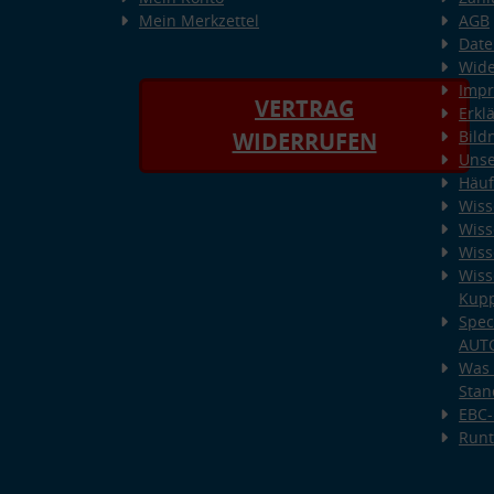
Mein Merkzettel
AGB
Date
Wide
Imp
VERTRAG
Erkl
Bild
WIDERRUFEN
Unse
Häuf
Wiss
Wiss
Wiss
Wiss
Kup
Spec
AUT
Was 
Stan
EBC-
Runt