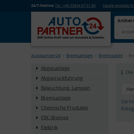
24/7-Hotline:
Tel.: +49 33844 67 91 80
Häufig gestellte 
Artikel-
Autopartner24
Bremsanlage
Bremssattel
Br
Abgasanlage
Die 
Abgasrückführung
Beleuchtung, Lampen
Bremsanlage
Sie h
Chemische Produkte
Kateg
EBC-Bremse
Elektrik