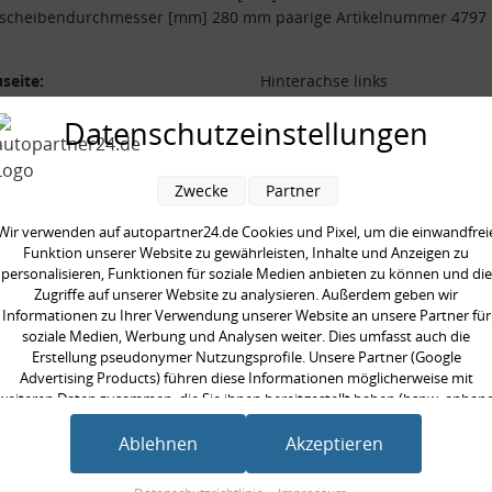
scheibendurchmesser [mm] 280 mm paarige Artikelnummer 4797
seite:
Hinterachse links
ndurchmesser [mm]:
38 mm
Datenschutzeinstellungen
ge Artikelnummer:
4797
remsscheibendurchmesser
280 mm
Zwecke
Partner
Wir verwenden auf autopartner24.de Cookies und Pixel, um die einwandfrei
Funktion unserer Website zu gewährleisten, Inhalte und Anzeigen zu
personalisieren, Funktionen für soziale Medien anbieten zu können und die
Zugriffe auf unserer Website zu analysieren. Außerdem geben wir
Informationen zu Ihrer Verwendung unserer Website an unsere Partner für
en kauften auch
soziale Medien, Werbung und Analysen weiter. Dies umfasst auch die
Erstellung pseudonymer Nutzungsprofile. Unsere Partner (Google
Advertising Products) führen diese Informationen möglicherweise mit
weiteren Daten zusammen, die Sie ihnen bereitgestellt haben (bspw. anhan
eines persönlichen Accounts) oder welche sie im Rahmen Ihrer Nutzung der
Dienste gesammelt haben (bspw. Nutzungsdaten anderer Geräte). Ihre
Ablehnen
Akzeptieren
Einwilligung zur Nutzung von Cookies und Pixeln können Sie jederzeit
widerrufen, indem Sie auf den Datenschutz-Button links unten klicken und