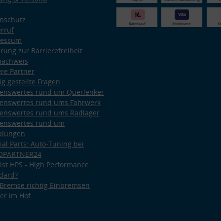
nschutz
rruf
ressum
ärung zur Barrierefreiheit
nachweis
re Partner
ig gestellte Fragen
enswertes rund um Querlenker
enswertes rund ums Fahrwerk
enswertes rund ums Radlager
enswertes rund um
plungen
ial Parts: Auto-Tuning bei
OPARTNER24
ist HPS - High Performance
dard?
Bremse richtig Einbremsen
er im Hof