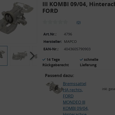
III KOMBI 09/04, Hinterach
FORD
(0)
Art.Nr.:
4796
Hersteller:
MAPCO
EAN-Nr.:
4043605790903
14 Tage
schnelle
Rückgaberecht
Lieferung
Passend dazu:
Bremssattel
inkl. ges
HA rechts,
FORD
MONDEO III
KOMBI 09/04,
Hinterachse