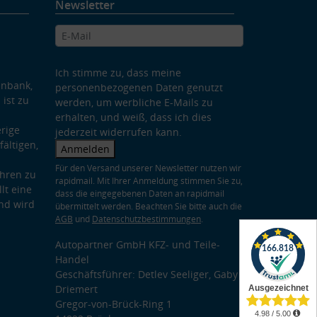
Newsletter
Ich stimme zu, dass meine
enbank,
personenbezogenen Daten genutzt
 ist zu
werden, um werbliche E-Mails zu
erhalten, und weiß, dass ich dies
rige
jederzeit widerrufen kann.
ältigen,
Anmelden
Für den Versand unserer Newsletter nutzen wir
hren zu
rapidmail. Mit Ihrer Anmeldung stimmen Sie zu,
lt eine
dass die eingegebenen Daten an rapidmail
nd wird
übermittelt werden. Beachten Sie bitte auch die
AGB
und
Datenschutzbestimmungen
.
Autopartner GmbH KFZ- und Teile-
Handel
Geschäftsführer: Detlev Seeliger, Gaby
Driemert
Gregor-von-Brück-Ring 1