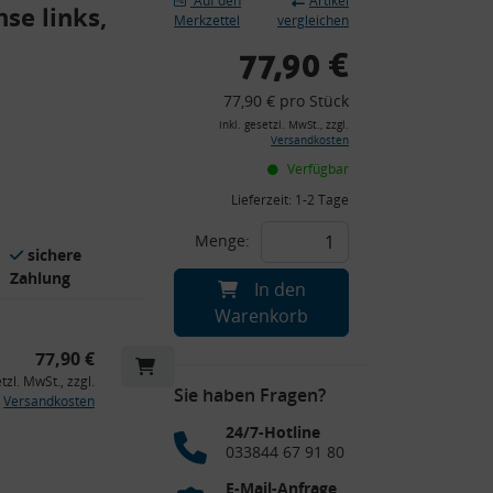
Auf den
Artikel
se links,
Merkzettel
vergleichen
77,90 €
77,90 € pro Stück
inkl. gesetzl. MwSt., zzgl.
Versandkosten
Verfügbar
Lieferzeit:
1-2 Tage
Menge:
sichere
Zahlung
In den
Warenkorb
77,90 €
etzl. MwSt., zzgl.
Sie haben Fragen?
Versandkosten
24/7-Hotline
033844 67 91 80
E-Mail-Anfrage