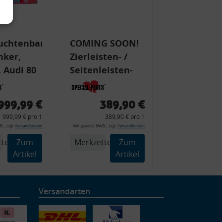
uchtenband
COMING SOON!
nker,
Zierleisten- /
 Audi 80
Seitenleisten-
 Typ 89,
Set, Audi 80
Cabrio, Coupe,
999,99 €
389,90 €
225 +
S2, (6x
999,99 € pro 1
389,90 € pro 1
225C
Zierleiste, 2x
t., zzgl.
Versandkosten
inkl. gesetzl. MwSt., zzgl.
Versandkosten
Kappe, Clipse,
tel
Zum
Merkzettel
Zum
Montagewerkzeug)
Artikel
Artikel
Versandarten