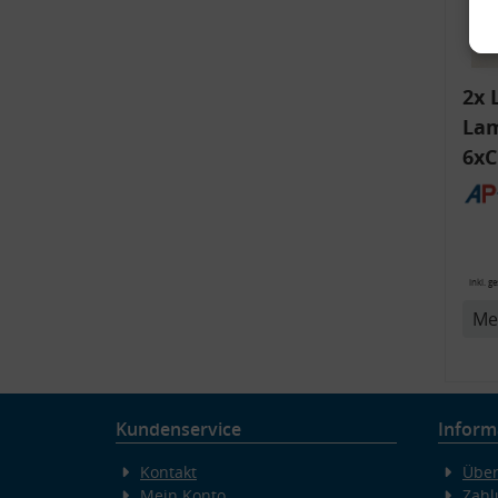
2x 
Lam
6xC
ink
Bli
14
v
inkl. g
Me
Kundenservice
Inform
Kontakt
Über
Mein Konto
Zahl