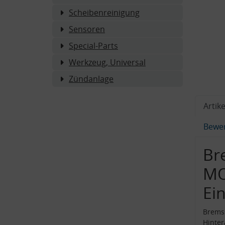
Scheibenreinigung
Sensoren
Special-Parts
Werkzeug, Universal
Zündanlage
Artike
Bewe
Br
MO
Ei
Bremss
Hinte