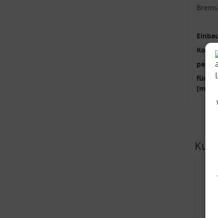
Brems
Einbau
Kolbe
paari
für B
[mm]:
Kund