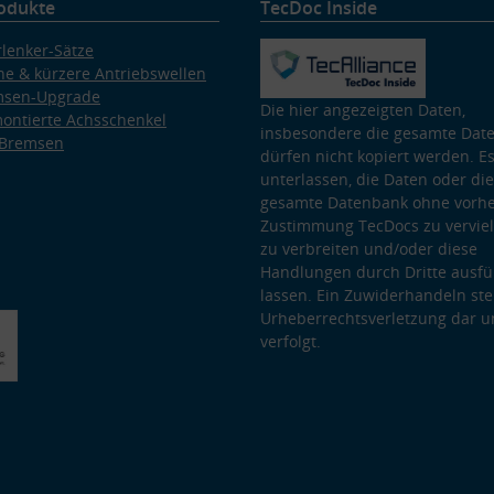
odukte
TecDoc Inside
lenker-Sätze
e & kürzere Antriebswellen
msen-Upgrade
Die hier angezeigten Daten,
ontierte Achsschenkel
insbesondere die gesamte Dat
 Bremsen
dürfen nicht kopiert werden. Es
unterlassen, die Daten oder die
gesamte Datenbank ohne vorhe
Zustimmung TecDocs zu vervielf
zu verbreiten und/oder diese
Handlungen durch Dritte ausfü
lassen. Ein Zuwiderhandeln stel
Urheberrechtsverletzung dar u
verfolgt.