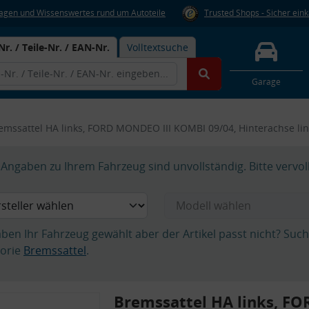
Fragen und Wissenswertes rund um Autoteile
Trusted Shops - Sicher ein
Nr. / Teile-Nr. / EAN-Nr.
Volltextsuche
Garage
emssattel HA links, FORD MONDEO III KOMBI 09/04, Hinterachse li
Angaben zu Ihrem Fahrzeug sind unvollständig. Bitte vervol
aben Ihr Fahrzeug gewählt aber der Artikel passt nicht? Suc
orie
Bremssattel
.
Bremssattel HA links, 