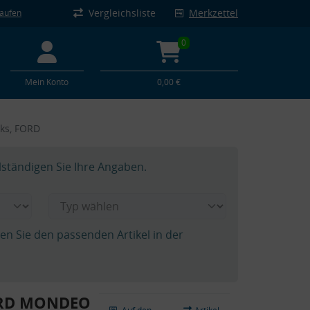
Vergleichsliste
Merkzettel
kaufen
0
Mein Konto
0,00 €
nks, FORD
lständigen Sie Ihre Angaben.
hen Sie den passenden Artikel in der
FORD MONDEO