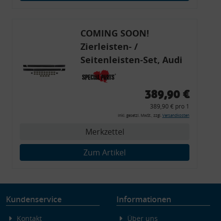
Endgeräteeigenschaften zur Identifikation aktiv abfragen
COMING SOON!
Zierleisten- /
Seitenleisten-Set, Audi
80 Cabrio, Coupe, S2, (6x
Zierleiste, 2x Kappe,
389,90 €
Clipse,
389,90 € pro 1
Montagewerkzeug)
inkl. gesetzl. MwSt., zzgl.
Versandkosten
Merkzettel
Zum Artikel
Kundenservice
Informationen
Kontakt
Über uns