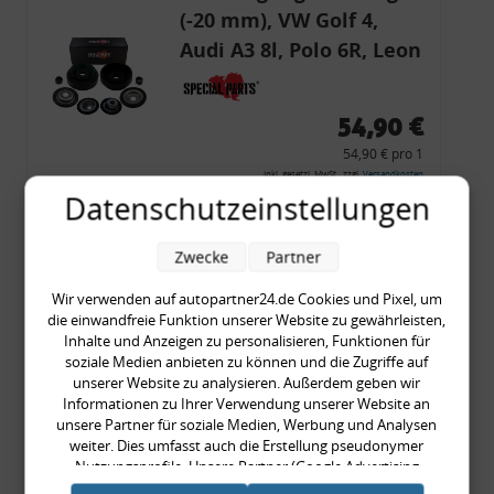
(-20 mm), VW Golf 4,
Audi A3 8l, Polo 6R, Leon
54,90 €
54,90 € pro 1
inkl. gesetzl. MwSt., zzgl.
Versandkosten
Datenschutzeinstellungen
Merkzettel
Zum Artikel
Zwecke
Partner
Wir verwenden auf autopartner24.de Cookies und Pixel, um
die einwandfreie Funktion unserer Website zu gewährleisten,
Inhalte und Anzeigen zu personalisieren, Funktionen für
Rückleuchtenband mit
soziale Medien anbieten zu können und die Zugriffe auf
Blinker, rot, US-Ecken,
unserer Website zu analysieren. Außerdem geben wir
Informationen zu Ihrer Verwendung unserer Website an
Audi 80 Cabrio, Typ 89,
unsere Partner für soziale Medien, Werbung und Analysen
OE-Nr.: 8G0945225 +
weiter. Dies umfasst auch die Erstellung pseudonymer
8G0945225C
Nutzungsprofile. Unsere Partner (Google Advertising
999,99 €
Products) führen diese Informationen möglicherweise mit