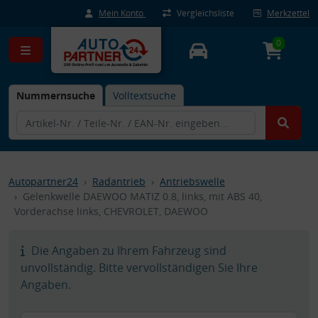
Mein Konto
Vergleichsliste
Merkzettel
0
Nummernsuche
Volltextsuche
Autopartner24
Radantrieb
Antriebswelle
Gelenkwelle DAEWOO MATIZ 0.8, links, mit ABS 40,
Vorderachse links, CHEVROLET, DAEWOO
Die Angaben zu Ihrem Fahrzeug sind
unvollständig. Bitte vervollständigen Sie Ihre
Angaben.