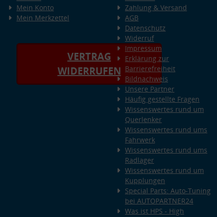
Mein Konto
Zahlung & Versand
Mein Merkzettel
AGB
Datenschutz
Widerruf
Impressum
VERTRAG
Erklärung zur
Barrierefreiheit
WIDERRUFEN
Bildnachweis
Unsere Partner
Häufig gestellte Fragen
Wissenswertes rund um
Querlenker
Wissenswertes rund ums
Fahrwerk
Wissenswertes rund ums
Radlager
Wissenswertes rund um
Kupplungen
Special Parts: Auto-Tuning
bei AUTOPARTNER24
Was ist HPS - High