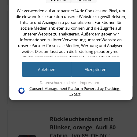
Wir verwenden auf autopartner24.de Cookies und Pixel, um
die einwandfreie Funktion unserer Website zu gewährleisten,
Rückleuchtenband mit
Inhalte und Anzeigen zu personalisieren, Funktionen für
Blinker, rot, US-Ecken,
soziale Medien anbieten zu können und die Zugriffe auf
unserer Website zu analysieren. Außerdem geben wir
Audi 80 Cabrio, Typ 89,
Informationen zu Ihrer Verwendung unserer Website an
OE-Nr.: 8G0945225 +
unsere Partner für soziale Medien, Werbung und Analysen
weiter. Dies umfasst auch die Erstellung pseudonymer
8G0945225C
999,99 €
Nutzungsprofile. Unsere Partner (Google Advertising
Products) führen diese Informationen möglicherweise mit
999,99 € pro 1
weiteren Daten zusammen, die Sie ihnen bereitgestellt haben
Ablehnen
Akzeptieren
inkl. gesetzl. MwSt., zzgl.
Versandkosten
(bspw. anhand eines persönlichen Accounts) oder welche sie
im Rahmen Ihrer Nutzung der Dienste gesammelt haben
Merkzettel
Datenschutzrichtlinie
Impressum
(bspw. Nutzungsdaten anderer Geräte). Ihre Einwilligung zur
Consent Management Platform Powered by Tracking-
Nutzung von Cookies und Pixeln können Sie jederzeit
Zum Artikel
Expert
widerrufen, indem Sie auf den Datenschutz-Button links
unten klicken und dort die entsprechenden Anpassungen
vornehmen.
Rückleuchtenband mit
Zwecke der Datenverarbeitung durch unsere Partner:
Blinker, orange, Audi 80
Speichern von oder Zugriff auf Informationen auf einem Endgerät
Cabrio, Typ 89, OE-Nr.:
Verwendung reduzierter Daten zur Auswahl von Werbeanzeigen