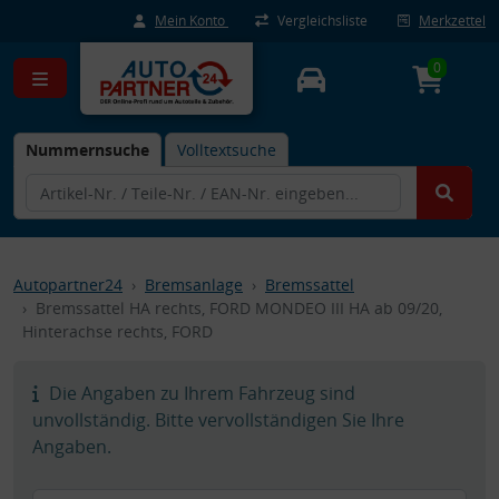
Mein Konto
Vergleichsliste
Merkzettel
0
Nummernsuche
Volltextsuche
Autopartner24
Bremsanlage
Bremssattel
Bremssattel HA rechts, FORD MONDEO III HA ab 09/20,
Hinterachse rechts, FORD
Die Angaben zu Ihrem Fahrzeug sind
unvollständig. Bitte vervollständigen Sie Ihre
Angaben.