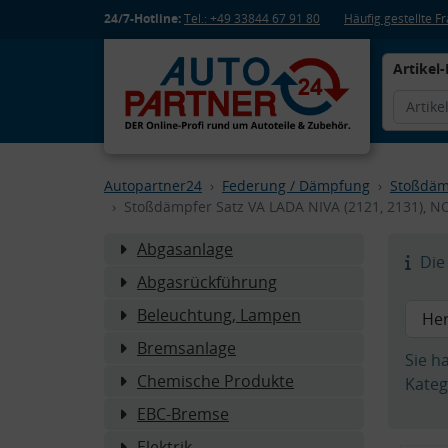
24/7-Hotline:
Tel.: +49 33844 67 91 80
Häufig gestellte 
Artikel-
Autopartner24
Federung / Dämpfung
Stoßdäm
Stoßdämpfer Satz VA LADA NIVA (2121, 2131), NO
Abgasanlage
Die 
Abgasrückführung
Beleuchtung, Lampen
Bremsanlage
Sie h
Chemische Produkte
Kateg
EBC-Bremse
Elektrik