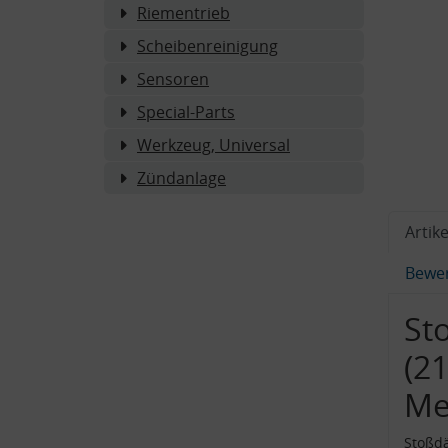
Riementrieb
Scheibenreinigung
Sensoren
Special-Parts
Werkzeug, Universal
Zündanlage
Artike
Bewe
St
(2
Me
Stoßdä