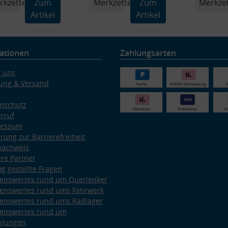
rkzettel
Zum
Merkzettel
Zum
Merkzet
Artikel
Artikel
ationen
Zahlungsarten
 uns
ung & Versand
nschutz
rruf
ressum
ärung zur Barrierefreiheit
nachweis
re Partner
ig gestellte Fragen
enswertes rund um Querlenker
enswertes rund ums Fahrwerk
enswertes rund ums Radlager
enswertes rund um
plungen