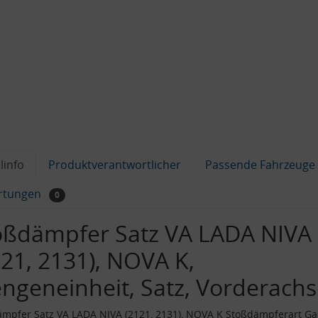
linfo
Produktverantwortlicher
Passende Fahrzeuge
rtungen
0
oßdämpfer Satz VA LADA NIVA
121, 2131), NOVA K,
ngeneinheit, Satz, Vorderach
mpfer Satz VA LADA NIVA (2121, 2131), NOVA K Stoßdämpferart G