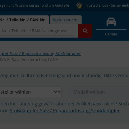
Fragen und Wissenswertes rund um Autoteile
Trusted Shops - Sicher ein
Nr. / Teile-Nr. / EAN-Nr.
Volltextsuche
Garage
pfer-Satz / Reparaturlösung Stoßdämpfer
VA K, Satz, Vorderachse, LADA
Angaben zu Ihrem Fahrzeug sind unvollständig. Bitte vervol
aben Ihr Fahrzeug gewählt aber der Artikel passt nicht? Suc
orie
Stoßdämpfer-Satz / Reparaturlösung Stoßdämpfer
.