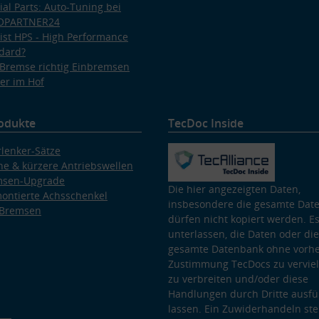
ial Parts: Auto-Tuning bei
OPARTNER24
ist HPS - High Performance
dard?
Bremse richtig Einbremsen
er im Hof
odukte
TecDoc Inside
lenker-Sätze
e & kürzere Antriebswellen
msen-Upgrade
Die hier angezeigten Daten,
ontierte Achsschenkel
insbesondere die gesamte Dat
 Bremsen
dürfen nicht kopiert werden. Es
unterlassen, die Daten oder die
gesamte Datenbank ohne vorhe
Zustimmung TecDocs zu vervielf
zu verbreiten und/oder diese
Handlungen durch Dritte ausfü
lassen. Ein Zuwiderhandeln stel