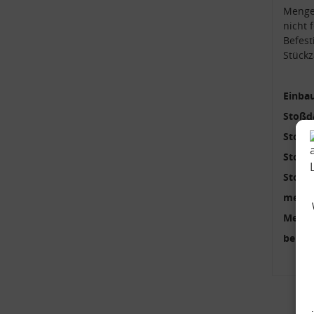
Menge
nicht
Befest
Stückz
Einbau
Stoßd
Stoßd
Stoßd
Stoßd
mehrte
Menge
benöti