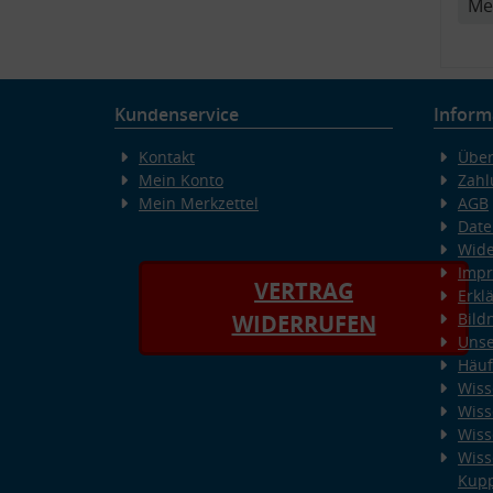
Me
Kundenservice
Inform
Kontakt
Über
Mein Konto
Zahl
Mein Merkzettel
AGB
Date
Wide
Imp
VERTRAG
Erkl
Bild
WIDERRUFEN
Unse
Häuf
Wiss
Wiss
Wiss
Wiss
Kup