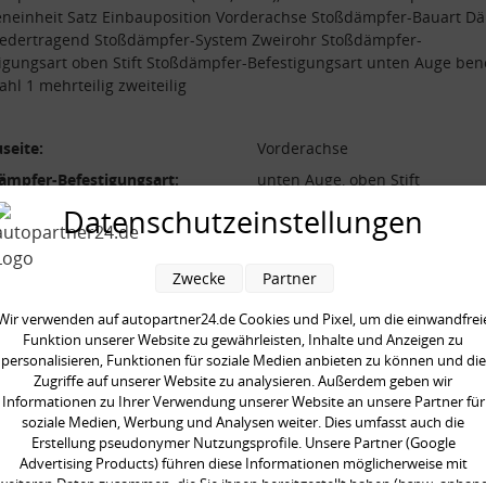
neinheit Satz Einbauposition Vorderachse Stoßdämpfer-Bauart D
 federtragend Stoßdämpfer-System Zweirohr Stoßdämpfer-
igungsart oben Stift Stoßdämpfer-Befestigungsart unten Auge ben
ahl 1 mehrteilig zweiteilig
seite:
Vorderachse
ämpfer-Befestigungsart:
unten Auge, oben Stift
ämpfer-Bauart:
Dämpfer nicht federtragend
Datenschutzeinstellungen
ämpfer-System:
Zweirohr
ämpferart:
Gasdruck
Zwecke
Partner
ilig:
zweiteilig
Wir verwenden auf autopartner24.de Cookies und Pixel, um die einwandfrei
neinheit:
Satz
Funktion unserer Website zu gewährleisten, Inhalte und Anzeigen zu
personalisieren, Funktionen für soziale Medien anbieten zu können und die
gte Stückzahl:
1
Zugriffe auf unserer Website zu analysieren. Außerdem geben wir
Informationen zu Ihrer Verwendung unserer Website an unsere Partner für
soziale Medien, Werbung und Analysen weiter. Dies umfasst auch die
Erstellung pseudonymer Nutzungsprofile. Unsere Partner (Google
Advertising Products) führen diese Informationen möglicherweise mit
weiteren Daten zusammen, die Sie ihnen bereitgestellt haben (bspw. anhan