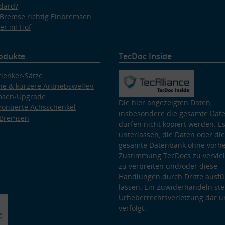
dard?
Bremse richtig Einbremsen
er im Hof
odukte
TecDoc Inside
lenker-Sätze
e & kürzere Antriebswellen
msen-Upgrade
Die hier angezeigten Daten,
ontierte Achsschenkel
insbesondere die gesamte Dat
 Bremsen
dürfen nicht kopiert werden. Es
unterlassen, die Daten oder die
gesamte Datenbank ohne vorhe
Zustimmung TecDocs zu vervielf
zu verbreiten und/oder diese
Handlungen durch Dritte ausfü
lassen. Ein Zuwiderhandeln stel
Urheberrechtsverletzung dar u
verfolgt.