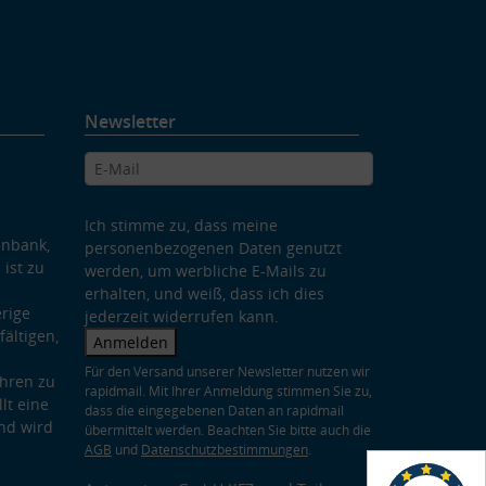
Newsletter
Ich stimme zu, dass meine
enbank,
personenbezogenen Daten genutzt
 ist zu
werden, um werbliche E-Mails zu
erhalten, und weiß, dass ich dies
rige
jederzeit widerrufen kann.
ältigen,
Anmelden
Für den Versand unserer Newsletter nutzen wir
hren zu
rapidmail. Mit Ihrer Anmeldung stimmen Sie zu,
lt eine
dass die eingegebenen Daten an rapidmail
nd wird
übermittelt werden. Beachten Sie bitte auch die
AGB
und
Datenschutzbestimmungen
.