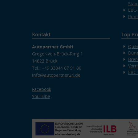
Stan
EBC-
Runt
Kontakt
Top Pr
Quer
Autopartner GmbH
Dünn
Gregor-von-Brück-Ring 1
Bre
14822 Brück
Vorm
Tel.: +49 33844 67 91 80
EBC
info@autopartner24.de
Facebook
YouTube