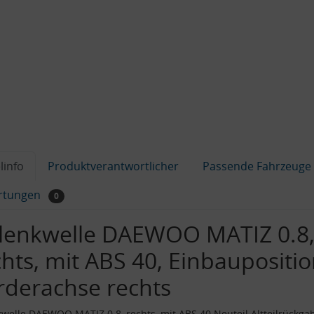
linfo
Produktverantwortlicher
Passende Fahrzeuge
rtungen
0
lenkwelle DAEWOO MATIZ 0.8
chts, mit ABS 40, Einbaupositio
rderachse rechts
welle DAEWOO MATIZ 0.8, rechts, mit ABS 40 Neuteil Altteilrückga