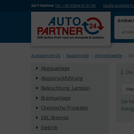
24/7-Hotline:
Tel.: +49 33844 67 91 80
Häufig gestellte 
Artikel-
Autopartner24
Radantrieb
Antriebswelle
Ge
Abgasanlage
Die 
Abgasrückführung
Beleuchtung, Lampen
Bremsanlage
Sie h
Chemische Produkte
Kateg
EBC-Bremse
Elektrik