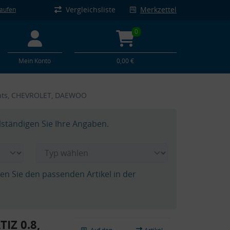
Vergleichsliste
Merkzettel
kaufen
0
Mein Konto
0,00 €
echts, CHEVROLET, DAEWOO
lständigen Sie Ihre Angaben.
hen Sie den passenden Artikel in der
IZ 0.8,