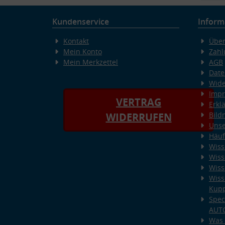
Kundenservice
Inform
Kontakt
Über
Mein Konto
Zahl
Mein Merkzettel
AGB
Date
Wide
Imp
VERTRAG
Erkl
Bild
WIDERRUFEN
Unse
Häuf
Wiss
Wiss
Wiss
Wiss
Kup
Spec
AUT
Was 