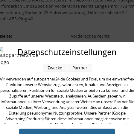
erforderlich Einbauposition Vorderachse rechts Länge [mm] 783 m
erzahnung Radseite 23 Außenverzahnung Differenzialseite 22
zahl ABS-Ring 40
seite:
Vorderachse rechts
lrückgabe nicht erforderlich:
Datenschutzeinstellungen
l:
erzahnung Differenzialseite:
22
verzahnung Radseite:
23
Zwecke
Partner
 [mm]:
783 mm
Wir verwenden auf autopartner24.de Cookies und Pixel, um die einwandfrei
zahl ABS-Ring:
40
Funktion unserer Website zu gewährleisten, Inhalte und Anzeigen zu
personalisieren, Funktionen für soziale Medien anbieten zu können und die
Zugriffe auf unserer Website zu analysieren. Außerdem geben wir
Informationen zu Ihrer Verwendung unserer Website an unsere Partner für
soziale Medien, Werbung und Analysen weiter. Dies umfasst auch die
Erstellung pseudonymer Nutzungsprofile. Unsere Partner (Google
Advertising Products) führen diese Informationen möglicherweise mit
en kauften auch
weiteren Daten zusammen, die Sie ihnen bereitgestellt haben (bspw. anhan
eines persönlichen Accounts) oder welche sie im Rahmen Ihrer Nutzung der