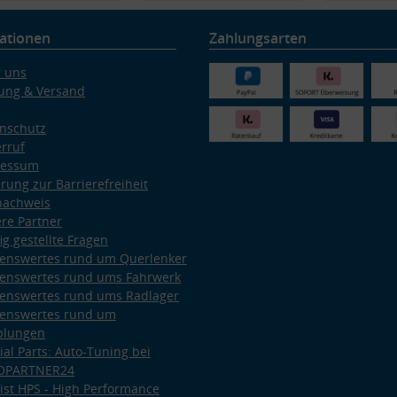
ationen
Zahlungsarten
 uns
ung & Versand
nschutz
rruf
ressum
ärung zur Barrierefreiheit
nachweis
re Partner
ig gestellte Fragen
enswertes rund um Querlenker
enswertes rund ums Fahrwerk
enswertes rund ums Radlager
enswertes rund um
plungen
ial Parts: Auto-Tuning bei
OPARTNER24
ist HPS - High Performance