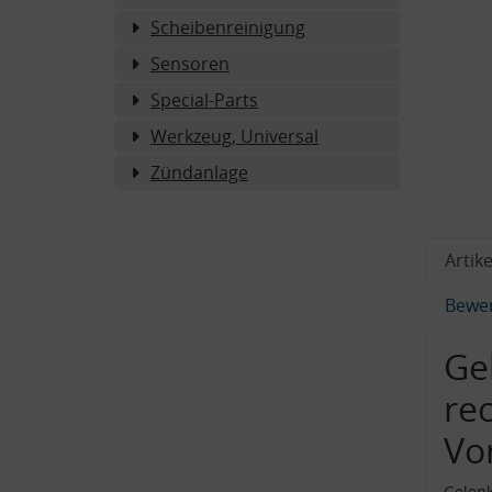
Scheibenreinigung
Sensoren
Special-Parts
Werkzeug, Universal
Zündanlage
Artike
Bewe
Ge
re
Vo
Gelenk