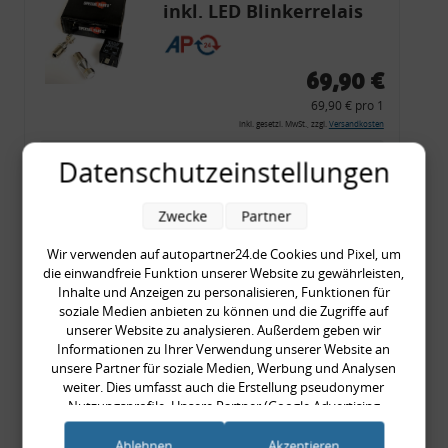
inkl. LED Blinkerrelais
CF 14
69,90 €
69,90 € pro 1
inkl. gesetzl. MwSt., zzgl.
Versandkosten
Merkzettel
Datenschutzeinstellungen
Zum Artikel
Zwecke
Partner
Wir verwenden auf autopartner24.de Cookies und Pixel, um
die einwandfreie Funktion unserer Website zu gewährleisten,
Rückleuchtenband mit
Inhalte und Anzeigen zu personalisieren, Funktionen für
Blinker, rot, US-Ecken,
soziale Medien anbieten zu können und die Zugriffe auf
unserer Website zu analysieren. Außerdem geben wir
Audi 80 Cabrio, Typ 89,
Informationen zu Ihrer Verwendung unserer Website an
OE-Nr.: 8G0945225 +
unsere Partner für soziale Medien, Werbung und Analysen
8G0945225C
weiter. Dies umfasst auch die Erstellung pseudonymer
999,99 €
Nutzungsprofile. Unsere Partner (Google Advertising
Products) führen diese Informationen möglicherweise mit
999,99 € pro 1
weiteren Daten zusammen, die Sie ihnen bereitgestellt haben
Ablehnen
Akzeptieren
inkl. gesetzl. MwSt., zzgl.
Versandkosten