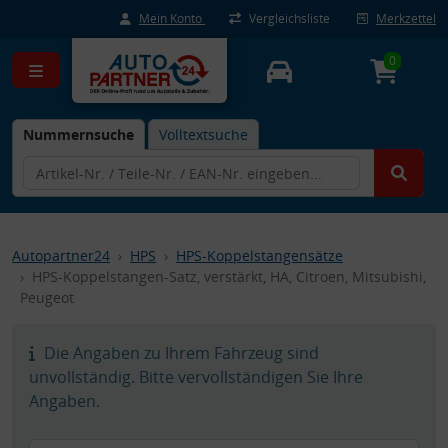
Mein Konto
Vergleichsliste
Merkzettel
0
Nummernsuche
Volltextsuche
Autopartner24
HPS
HPS-Koppelstangensätze
HPS-Koppelstangen-Satz, verstärkt, HA, Citroen, Mitsubishi,
Peugeot
Die Angaben zu Ihrem Fahrzeug sind
unvollständig. Bitte vervollständigen Sie Ihre
Angaben.