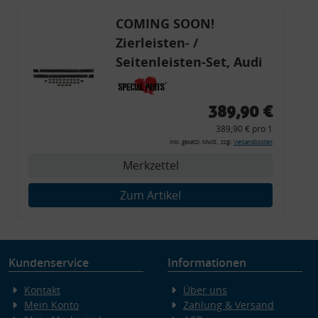
COMING SOON!
Zierleisten- /
Seitenleisten-Set, Audi
80 Cabrio, Coupe, S2, (6x
Zierleiste, 2x Kappe,
389,90 €
Clipse,
389,90 € pro 1
Montagewerkzeug)
inkl. gesetzl. MwSt., zzgl.
Versandkosten
Merkzettel
Zum Artikel
Kundenservice
Informationen
Kontakt
Über uns
Mein Konto
Zahlung & Versand