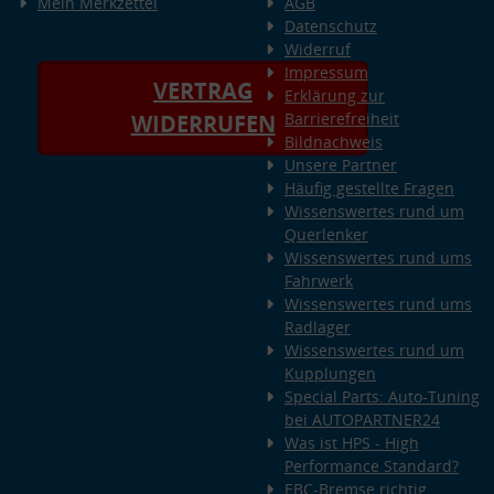
Mein Merkzettel
AGB
Datenschutz
Widerruf
Impressum
VERTRAG
Erklärung zur
Barrierefreiheit
WIDERRUFEN
Bildnachweis
Unsere Partner
Häufig gestellte Fragen
Wissenswertes rund um
Querlenker
Wissenswertes rund ums
Fahrwerk
Wissenswertes rund ums
Radlager
Wissenswertes rund um
Kupplungen
Special Parts: Auto-Tuning
bei AUTOPARTNER24
Was ist HPS - High
Performance Standard?
EBC-Bremse richtig