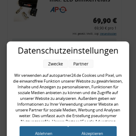
CF 14
69,90 €
69,90 € pro 1
inkl. gesetzl. MwSt., zzgl.
Versandkosten
Merkzettel
Datenschutzeinstellungen
Zum Artikel
Zwecke
Partner
Wir verwenden auf autopartner24.de Cookies und Pixel, um
Rückleuchtenband mit
die einwandfreie Funktion unserer Website zu gewährleisten,
Inhalte und Anzeigen zu personalisieren, Funktionen für
Blinker, rot, US-Ecken,
soziale Medien anbieten zu können und die Zugriffe auf
Audi 80 Cabrio, Typ 89,
unserer Website zu analysieren. Außerdem geben wir
Informationen zu Ihrer Verwendung unserer Website an
OE-Nr.: 8G0945225 +
unsere Partner für soziale Medien, Werbung und Analysen
8G0945225C
weiter. Dies umfasst auch die Erstellung pseudonymer
999,99 €
Nutzungsprofile. Unsere Partner (Google Advertising
999,99 € pro 1
Products) führen diese Informationen möglicherweise mit
weiteren Daten zusammen, die Sie ihnen bereitgestellt haben
inkl. gesetzl. MwSt., zzgl.
Versandkosten
Ablehnen
Akzeptieren