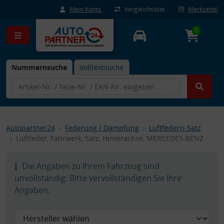
Mein Konto
Vergleichsliste
Merkzettel
0
Nummernsuche
Volltextsuche
Autopartner24
Federung / Dämpfung
Luftfedern-Satz
Luftfeder, Fahrwerk, Satz, Hinterachse, MERCEDES-BENZ
Die Angaben zu Ihrem Fahrzeug sind
unvollständig. Bitte vervollständigen Sie Ihre
Angaben.