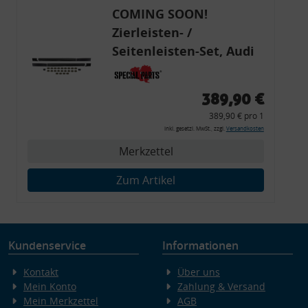
COMING SOON!
Zierleisten- /
Seitenleisten-Set, Audi
80 Cabrio, Coupe, S2, (6x
Zierleiste, 2x Kappe,
389,90 €
Clipse,
389,90 € pro 1
Montagewerkzeug)
inkl. gesetzl. MwSt., zzgl.
Versandkosten
Merkzettel
Zum Artikel
Kundenservice
Informationen
Kontakt
Über uns
Mein Konto
Zahlung & Versand
Mein Merkzettel
AGB