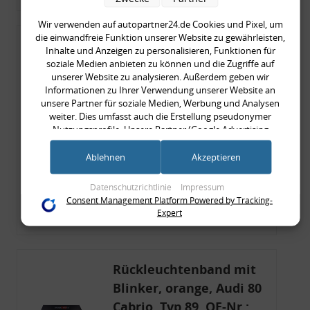
Wir verwenden auf autopartner24.de Cookies und Pixel, um
die einwandfreie Funktion unserer Website zu gewährleisten,
Rückleuchtenband mit
Inhalte und Anzeigen zu personalisieren, Funktionen für
Blinker, rot, US-Ecken,
soziale Medien anbieten zu können und die Zugriffe auf
unserer Website zu analysieren. Außerdem geben wir
Audi 80 Cabrio, Typ 89,
Informationen zu Ihrer Verwendung unserer Website an
OE-Nr.: 8G0945225 +
unsere Partner für soziale Medien, Werbung und Analysen
weiter. Dies umfasst auch die Erstellung pseudonymer
8G0945225C
999,99 €
Nutzungsprofile. Unsere Partner (Google Advertising
Products) führen diese Informationen möglicherweise mit
999,99 € pro 1
weiteren Daten zusammen, die Sie ihnen bereitgestellt haben
Ablehnen
Akzeptieren
inkl. gesetzl. MwSt., zzgl.
Versandkosten
(bspw. anhand eines persönlichen Accounts) oder welche sie
im Rahmen Ihrer Nutzung der Dienste gesammelt haben
Merkzettel
Datenschutzrichtlinie
Impressum
(bspw. Nutzungsdaten anderer Geräte). Ihre Einwilligung zur
Consent Management Platform Powered by Tracking-
Nutzung von Cookies und Pixeln können Sie jederzeit
Zum Artikel
Expert
widerrufen, indem Sie auf den Datenschutz-Button links
unten klicken und dort die entsprechenden Anpassungen
vornehmen.
Rückleuchtenband mit
Zwecke der Datenverarbeitung durch unsere Partner:
Blinker, orange, Audi 80
Speichern von oder Zugriff auf Informationen auf einem Endgerät
Cabrio, Typ 89, OE-Nr.:
Verwendung reduzierter Daten zur Auswahl von Werbeanzeigen