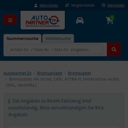
Mein Konto
Vergleichsliste
Merkzettel
0
Nummernsuche
Volltextsuche
Autopartner24
Bremsanlage
Bremssattel
Bremssattel HA rechts, OPEL ASTRA H, Hinterachse rechts,
OPEL, VAUXHALL
Die Angaben zu Ihrem Fahrzeug sind
unvollständig. Bitte vervollständigen Sie Ihre
Angaben.