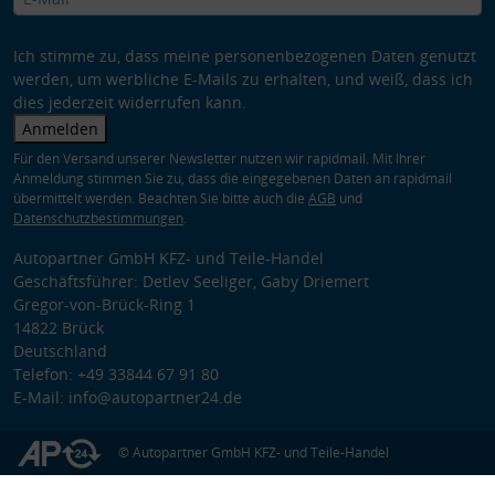
Ich stimme zu, dass meine personenbezogenen Daten genutzt
werden, um werbliche E-Mails zu erhalten, und weiß, dass ich
dies jederzeit widerrufen kann.
Anmelden
Für den Versand unserer Newsletter nutzen wir rapidmail. Mit Ihrer
Anmeldung stimmen Sie zu, dass die eingegebenen Daten an rapidmail
übermittelt werden. Beachten Sie bitte auch die
AGB
und
Datenschutzbestimmungen
.
Autopartner GmbH KFZ- und Teile-Handel
Geschäftsführer: Detlev Seeliger, Gaby Driemert
Gregor-von-Brück-Ring 1
14822 Brück
Deutschland
Telefon: +49 33844 67 91 80
E-Mail: info@autopartner24.de
© Autopartner GmbH KFZ- und Teile-Handel