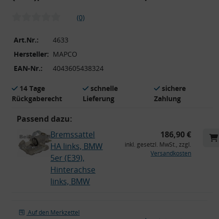
(0)
Art.Nr.:
4633
Hersteller:
MAPCO
EAN-Nr.:
4043605438324
14 Tage
schnelle
sichere
Rückgaberecht
Lieferung
Zahlung
Passend dazu:
Bremssattel
186,90 €
inkl. gesetzl. MwSt., zzgl.
HA links, BMW
Versandkosten
5er (E39),
Hinterachse
links, BMW
Auf den Merkzettel