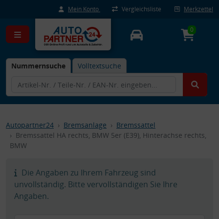
Mein Konto
Vergleichsliste
Merkzettel
0
Nummernsuche
Volltextsuche
Autopartner24
Bremsanlage
Bremssattel
Bremssattel HA rechts, BMW 5er (E39), Hinterachse rechts,
BMW
Die Angaben zu Ihrem Fahrzeug sind
unvollständig. Bitte vervollständigen Sie Ihre
Angaben.