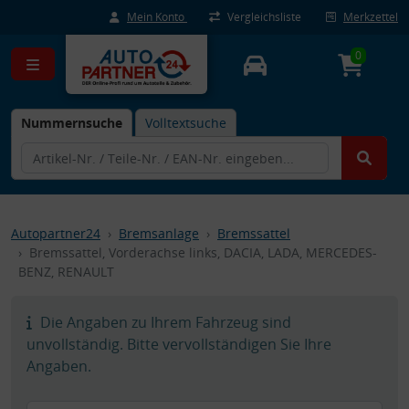
Mein Konto
Vergleichsliste
Merkzettel
0
Nummernsuche
Volltextsuche
Autopartner24
Bremsanlage
Bremssattel
Bremssattel, Vorderachse links, DACIA, LADA, MERCEDES-
BENZ, RENAULT
Die Angaben zu Ihrem Fahrzeug sind
unvollständig. Bitte vervollständigen Sie Ihre
Angaben.