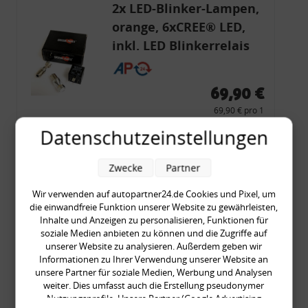
2x LED-Blinker-Lampen,
orange, 6xCREE® LED,
inkl. LED Blinkerrelais
CF 14
69,90 €
69,90 € pro 1
inkl. gesetzl. MwSt., zzgl.
Versandkosten
Datenschutzeinstellungen
Merkzettel
Zwecke
Partner
Zum Artikel
Wir verwenden auf autopartner24.de Cookies und Pixel, um
die einwandfreie Funktion unserer Website zu gewährleisten,
Inhalte und Anzeigen zu personalisieren, Funktionen für
Rückleuchtenband mit
soziale Medien anbieten zu können und die Zugriffe auf
unserer Website zu analysieren. Außerdem geben wir
Blinker, rot, US-Ecken,
Informationen zu Ihrer Verwendung unserer Website an
Audi 80 Cabrio, Typ 89,
unsere Partner für soziale Medien, Werbung und Analysen
OE-Nr.: 8G0945225 +
weiter. Dies umfasst auch die Erstellung pseudonymer
Nutzungsprofile. Unsere Partner (Google Advertising
8G0945225C