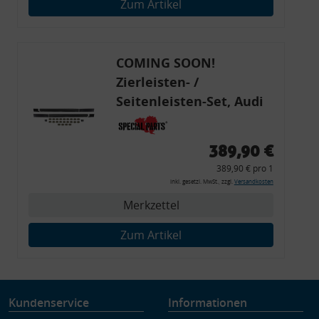
Zum Artikel
Verwendung genauer Standortdaten
Endgeräteeigenschaften zur Identifikation aktiv abfragen
COMING SOON!
Zierleisten- /
Seitenleisten-Set, Audi
80 Cabrio, Coupe, S2, (6x
Zierleiste, 2x Kappe,
389,90 €
Clipse,
389,90 € pro 1
Montagewerkzeug)
inkl. gesetzl. MwSt., zzgl.
Versandkosten
Merkzettel
Zum Artikel
Kundenservice
Informationen