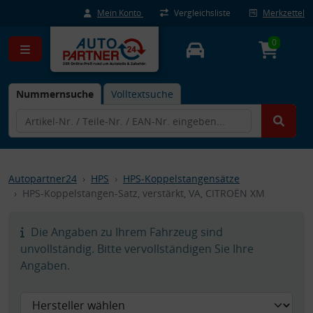
Mein Konto
Vergleichsliste
Merkzettel
0
Nummernsuche
Volltextsuche
Autopartner24
HPS
HPS-Koppelstangensätze
HPS-Koppelstangen-Satz, verstärkt, VA, CITROËN XM
Die Angaben zu Ihrem Fahrzeug sind
unvollständig. Bitte vervollständigen Sie Ihre
Angaben.