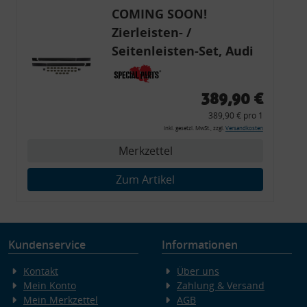
COMING SOON!
Zierleisten- /
Seitenleisten-Set, Audi
80 Cabrio, Coupe, S2, (6x
Zierleiste, 2x Kappe,
389,90 €
Clipse,
389,90 € pro 1
Montagewerkzeug)
inkl. gesetzl. MwSt., zzgl.
Versandkosten
Merkzettel
Zum Artikel
Kundenservice
Informationen
Kontakt
Über uns
Mein Konto
Zahlung & Versand
Mein Merkzettel
AGB