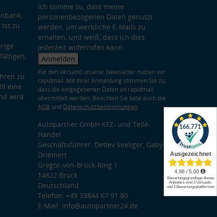
Ich stimme zu, dass meine
enbank,
personenbezogenen Daten genutzt
 ist zu
werden, um werbliche E-Mails zu
erhalten, und weiß, dass ich dies
rige
jederzeit widerrufen kann.
ältigen,
Anmelden
Für den Versand unserer Newsletter nutzen wir
hren zu
rapidmail. Mit Ihrer Anmeldung stimmen Sie zu,
lt eine
dass die eingegebenen Daten an rapidmail
nd wird
übermittelt werden. Beachten Sie bitte auch die
AGB
und
Datenschutzbestimmungen
.
Autopartner GmbH KFZ- und Teile-
Handel
Geschäftsführer: Detlev Seeliger, Gaby
Driemert
Gregor-von-Brück-Ring 1
14822 Brück
Deutschland
Telefon: +49 33844 67 91 80
E-Mail: info@autopartner24.de