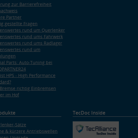
ärung zur Barrierefreiheit
nachweis
re Partner
ig gestellte Fragen
enswertes rund um Querlenker
enswertes rund ums Fahrwerk
enswertes rund ums Radlager
enswertes rund um
plungen
ial Parts: Auto-Tuning bei
OPARTNER24
ist HPS - High Performance
dard?
Bremse richtig Einbremsen
er im Hof
odukte
TecDoc Inside
lenker-Sätze
e & kürzere Antriebswellen
msen-Upgrade