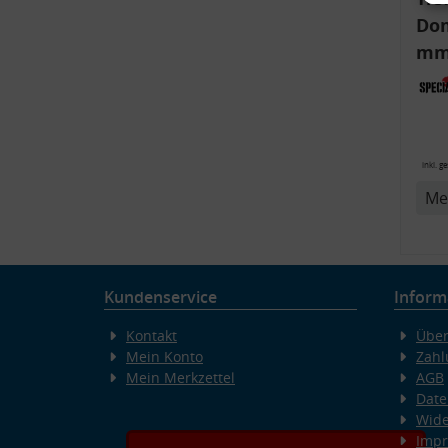
Dom
mm)
Aud
6R,
inkl. g
v
Me
Kundenservice
Inform
Kontakt
Über
Mein Konto
Zahl
Mein Merkzettel
AGB
Date
Wide
Imp