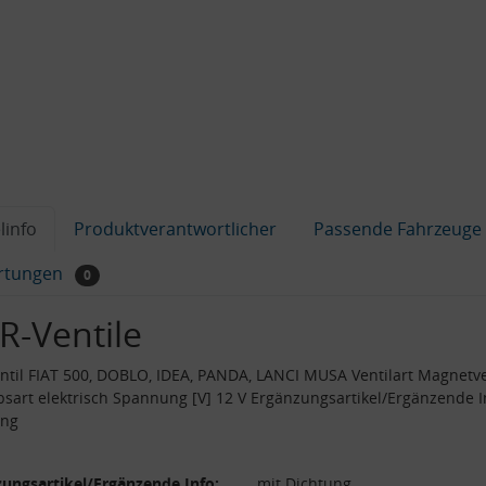
linfo
Produktverantwortlicher
Passende Fahrzeuge
rtungen
0
R-Ventile
til FIAT 500, DOBLO, IDEA, PANDA, LANCI MUSA Ventilart Magnetve
bsart elektrisch Spannung [V] 12 V Ergänzungsartikel/Ergänzende I
ung
ungsartikel/Ergänzende Info:
mit Dichtung