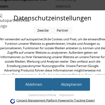
bsart:
elektrisch
ung [V]:
12 V
Datenschutzeinstellungen
art:
Magnetventil
Zwecke
Partner
Wir verwenden auf autopartner24.de Cookies und Pixel, um die einwandfrei
Funktion unserer Website zu gewährleisten, Inhalte und Anzeigen zu
en kauften auch
personalisieren, Funktionen für soziale Medien anbieten zu können und die
Zugriffe auf unserer Website zu analysieren. Außerdem geben wir
Informationen zu Ihrer Verwendung unserer Website an unsere Partner für
soziale Medien, Werbung und Analysen weiter. Dies umfasst auch die
Erstellung pseudonymer Nutzungsprofile. Unsere Partner (Google
Advertising Products) führen diese Informationen möglicherweise mit
weiteren Daten zusammen, die Sie ihnen bereitgestellt haben (bspw. anhan
eines persönlichen Accounts) oder welche sie im Rahmen Ihrer Nutzung der
Dienste gesammelt haben (bspw. Nutzungsdaten anderer Geräte). Ihre
Ablehnen
Akzeptieren
Einwilligung zur Nutzung von Cookies und Pixeln können Sie jederzeit
widerrufen, indem Sie auf den Datenschutz-Button links unten klicken und
Datenschutzrichtlinie
Impressum
dort die entsprechenden Anpassungen vornehmen.
Consent Management Platform Powered by Tracking-Expert
ferlegungs-
Rückleuchtenband
Rückle