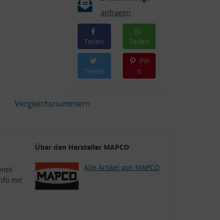
anfragen
Teilen
Teilen
Pin
Tweet
it
Vergleichsnummern
Über den Hersteller MAPCO
Alle Artikel von MAPCO
ntil
nfo mit