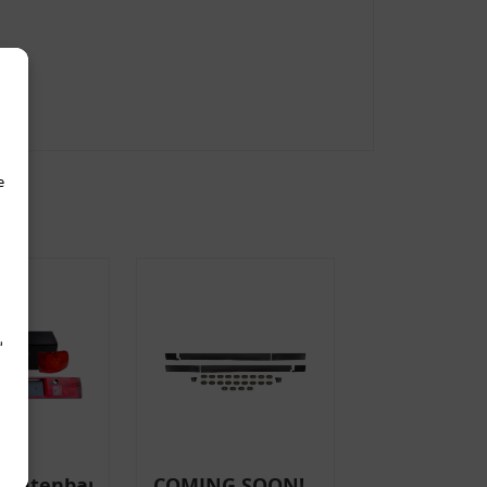
e
d
uchtenband
COMING SOON!