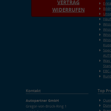
VERTRAG
Erkl
Bild
WIDERRUFEN
Unse
Häuf
Wiss
Wiss
Wiss
Wiss
Kup
Spec
AUT
Was 
Stan
EBC-
Runt
Kontakt
Top Pr
Quer
Autopartner GmbH
Dünn
Gregor-von-Brück-Ring 1
Bre