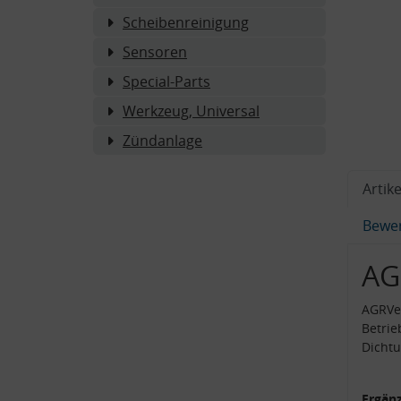
Scheibenreinigung
Sensoren
Special-Parts
Werkzeug, Universal
Zündanlage
Artike
Bewe
AG
AGRVen
Betrie
Dicht
Ergänz