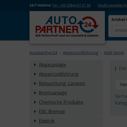
24/7-Hotline:
Tel.: +49 33844 67 91 80
Häufig gestellte 
Artikel-
Autopartner24
Abgasrückführung
AGR-Ventil
Abgasanlage
Die 
Abgasrückführung
Beleuchtung, Lampen
Bremsanlage
Sie h
Chemische Produkte
Kateg
EBC-Bremse
Elektrik