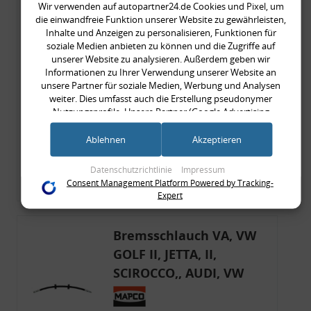
Wir verwenden auf autopartner24.de Cookies und Pixel, um
Bremsschlauch VA, VW
die einwandfreie Funktion unserer Website zu gewährleisten,
GOLF III, PASSAT, POLO,
Inhalte und Anzeigen zu personalisieren, Funktionen für
soziale Medien anbieten zu können und die Zugriffe auf
SEAT, VW
unserer Website zu analysieren. Außerdem geben wir
Informationen zu Ihrer Verwendung unserer Website an
unsere Partner für soziale Medien, Werbung und Analysen
9,90 €
weiter. Dies umfasst auch die Erstellung pseudonymer
Nutzungsprofile. Unsere Partner (Google Advertising
9,90 € pro 1
Products) führen diese Informationen möglicherweise mit
inkl. gesetzl. MwSt., zzgl.
Versandkosten
weiteren Daten zusammen, die Sie ihnen bereitgestellt haben
Ablehnen
Akzeptieren
Merkzettel
(bspw. anhand eines persönlichen Accounts) oder welche sie
im Rahmen Ihrer Nutzung der Dienste gesammelt haben
Datenschutzrichtlinie
Impressum
Zum Artikel
(bspw. Nutzungsdaten anderer Geräte). Ihre Einwilligung zur
Consent Management Platform Powered by Tracking-
Nutzung von Cookies und Pixeln können Sie jederzeit
Expert
widerrufen, indem Sie auf den Datenschutz-Button links
unten klicken und dort die entsprechenden Anpassungen
vornehmen.
Bremsschlauch VA, VW
GOLF II, JETTA, II,
Zwecke der Datenverarbeitung durch unsere Partner:
SCIROCCO,, AUDI, VW
Speichern von oder Zugriff auf Informationen auf einem Endgerät
Verwendung reduzierter Daten zur Auswahl von Werbeanzeigen
Erstellung von Profilen für personalisierte Werbung
Verwendung von Profilen zur Auswahl personalisierter Werbung