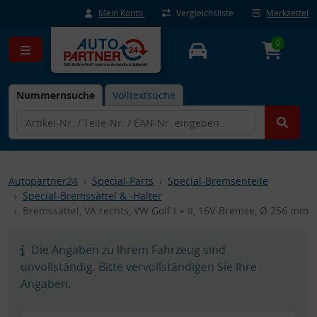
Mein Konto
Vergleichsliste
Merkzettel
0
Nummernsuche
Volltextsuche
Autopartner24
Special-Parts
Special-Bremsenteile
Special-Bremssättel & -Halter
Bremssattel, VA rechts, VW Golf I + II, 16V-Bremse, Ø 256 mm
Die Angaben zu Ihrem Fahrzeug sind
unvollständig. Bitte vervollständigen Sie Ihre
Angaben.