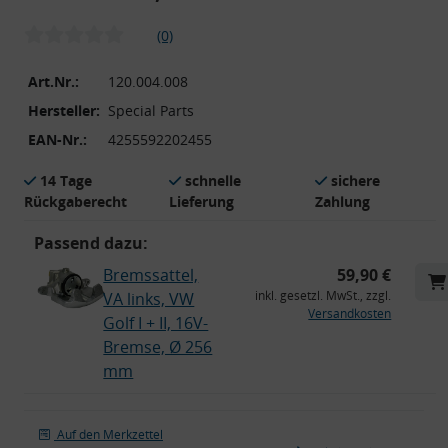
(0)
Art.Nr.:
120.004.008
Hersteller:
Special Parts
EAN-Nr.:
4255592202455
14 Tage
schnelle
sichere
Rückgaberecht
Lieferung
Zahlung
Passend dazu:
Bremssattel,
59,90 €
inkl. gesetzl. MwSt., zzgl.
VA links, VW
Versandkosten
Golf I + II, 16V-
Bremse, Ø 256
mm
Auf den Merkzettel