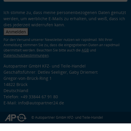
Ich stimme zu, dass meine personenbezogenen Daten genutzt
werden, um werbliche E-Mails zu erhalten, und weiß, dass ich
dies jederzeit widerrufen kann.
Anmelden
Für den Versand unserer Newsletter nutzen wir rapidmail. Mit Ihrer
Anmeldung stimmen Sie zu, dass die eingegebenen Daten an rapidmail
übermittelt werden. Beachten Sie bitte auch die
AGB
und
Datenschutzbestimmungen
.
Autopartner GmbH KFZ- und Teile-Handel
Geschäftsführer: Detlev Seeliger, Gaby Driemert
Gregor-von-Brück-Ring 1
14822 Brück
Deutschland
Telefon: +49 33844 67 91 80
E-Mail: info@autopartner24.de
© Autopartner GmbH KFZ- und Teile-Handel