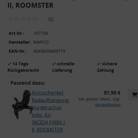
II, ROOMSTER
(0)
Art.Nr.:
107794
Hersteller:
MAPCO
EAN-Nr.:
4043605689719
14 Tage
schnelle
sichere
Rückgaberecht
Lieferung
Zahlung
Passend dazu:
Achsschenkel,
97,90 €
inkl. gesetzl. MwSt., zzgl.
Radaufhängung,
Versandkosten
Vorderachse
links, für
SKODA FABIA I,
II, ROOMSTER