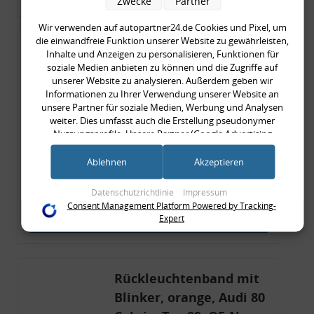
Zwecke
Partner
Wir verwenden auf autopartner24.de Cookies und Pixel, um
die einwandfreie Funktion unserer Website zu gewährleisten,
Rückleuchtenband mit
Inhalte und Anzeigen zu personalisieren, Funktionen für
soziale Medien anbieten zu können und die Zugriffe auf
Blinker, rot, US-Ecken,
unserer Website zu analysieren. Außerdem geben wir
Audi 80 Cabrio, Typ 89,
Informationen zu Ihrer Verwendung unserer Website an
OE-Nr.: 8G0945225 +
unsere Partner für soziale Medien, Werbung und Analysen
weiter. Dies umfasst auch die Erstellung pseudonymer
8G0945225C
Nutzungsprofile. Unsere Partner (Google Advertising
999,99 €
Products) führen diese Informationen möglicherweise mit
999,99 € pro 1
weiteren Daten zusammen, die Sie ihnen bereitgestellt haben
Ablehnen
Akzeptieren
inkl. gesetzl. MwSt., zzgl.
Versandkosten
(bspw. anhand eines persönlichen Accounts) oder welche sie
im Rahmen Ihrer Nutzung der Dienste gesammelt haben
Merkzettel
Datenschutzrichtlinie
Impressum
(bspw. Nutzungsdaten anderer Geräte). Ihre Einwilligung zur
Consent Management Platform Powered by Tracking-
Nutzung von Cookies und Pixeln können Sie jederzeit
Expert
Zum Artikel
widerrufen, indem Sie auf den Datenschutz-Button links
unten klicken und dort die entsprechenden Anpassungen
vornehmen.
Rückleuchtenband mit
Zwecke der Datenverarbeitung durch unsere Partner:
Blinker, orange, Audi 80
Speichern von oder Zugriff auf Informationen auf einem Endgerät
Verwendung reduzierter Daten zur Auswahl von Werbeanzeigen