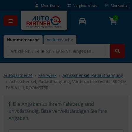
Mein Konto
Vergleichsliste
Merkzettel
0
Nummernsuche
Volltextsuche
Autopartner24
Fahrwerk
Achsschenkel, Radaufhängung
Achsschenkel, Radaufhängung, Vorderachse rechts, SKODA
FABIA I, II, ROOMSTER
Die Angaben zu Ihrem Fahrzeug sind
unvollständig. Bitte vervollständigen Sie Ihre
Angaben.