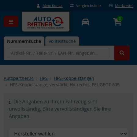
Mein Konto
Vergleichsliste
Merkzettel
0
Nummernsuche
Volltextsuche
Autopartner24
HPS
HPS-Koppelstangen
HPS-Koppelstange, verstärkt, HA rechts, PEUGEOT 605
Die Angaben zu Ihrem Fahrzeug sind
unvollständig. Bitte vervollständigen Sie Ihre
Angaben.