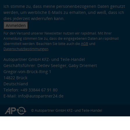
Ich stimme zu, dass meine personenbezogenen Daten genutzt
werden, um werbliche E-Mails zu erhalten, und weiß, dass ich
dies jederzeit widerrufen kann.
Anmelden
Für den Versand unserer Newsletter nutzen wir rapidmail. Mit Ihrer
Anmeldung stimmen Sie zu, dass die eingegebenen Daten an rapidmail
übermittelt werden. Beachten Sie bitte auch die
AGB
und
Datenschutzbestimmungen
.
Autopartner GmbH KFZ- und Teile-Handel
Geschäftsführer: Detlev Seeliger, Gaby Driemert
Gregor-von-Brück-Ring 1
14822 Brück
Deutschland
Telefon: +49 33844 67 91 80
E-Mail: info@autopartner24.de
© Autopartner GmbH KFZ- und Teile-Handel