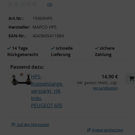
(0)
Art.Nr.:
19369HPS
Hersteller:
MAPCO HPS
EAN-Nr.:
4043605411884
14 Tage
schnelle
sichere
Rückgaberecht
Lieferung
Zahlung
Passend dazu:
HPS-
14,90 €
inkl. gesetzl. MwSt., zzgl.
Koppelstange,
Versandkosten
verstärkt, HA
links,
PEUGEOT 605
Auf den Merkzettel
Artikel vergleichen