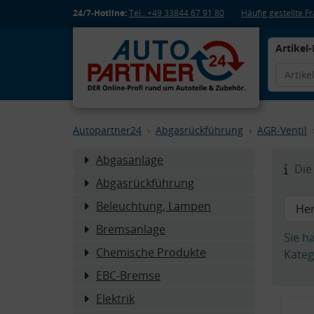
24/7-Hotline:
Tel.: +49 33844 67 91 80
Häufig gestellte 
Artikel-
Autopartner24
Abgasrückführung
AGR-Ventil
Abgasanlage
Die 
Abgasrückführung
Beleuchtung, Lampen
Bremsanlage
Sie h
Chemische Produkte
Kateg
EBC-Bremse
Elektrik