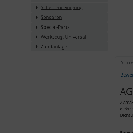
Scheibenreinigung
Sensoren
Special-Parts
Werkzeug, Universal
Zündanlage
Artike
Bewe
AG
AGRVen
elektr
Dicht
Ergänz