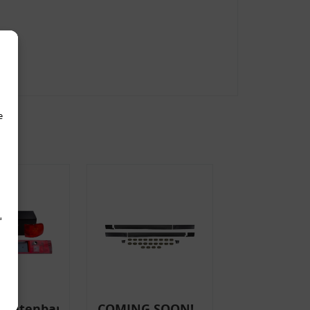
e
d
uchtenband
COMING SOON!