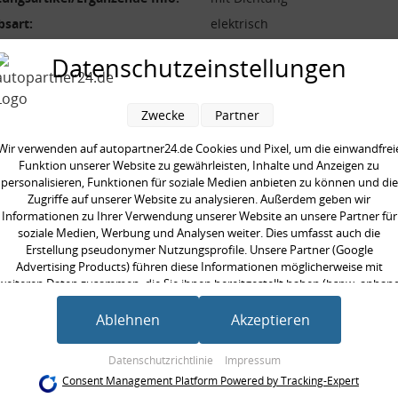
bsart:
elektrisch
ung [V]:
12,0 V
Datenschutzeinstellungen
art:
Magnetventil
Zwecke
Partner
Wir verwenden auf autopartner24.de Cookies und Pixel, um die einwandfrei
Funktion unserer Website zu gewährleisten, Inhalte und Anzeigen zu
en kauften auch
personalisieren, Funktionen für soziale Medien anbieten zu können und die
Zugriffe auf unserer Website zu analysieren. Außerdem geben wir
Informationen zu Ihrer Verwendung unserer Website an unsere Partner für
soziale Medien, Werbung und Analysen weiter. Dies umfasst auch die
Erstellung pseudonymer Nutzungsprofile. Unsere Partner (Google
Advertising Products) führen diese Informationen möglicherweise mit
weiteren Daten zusammen, die Sie ihnen bereitgestellt haben (bspw. anhan
eines persönlichen Accounts) oder welche sie im Rahmen Ihrer Nutzung der
Dienste gesammelt haben (bspw. Nutzungsdaten anderer Geräte). Ihre
Ablehnen
Akzeptieren
Einwilligung zur Nutzung von Cookies und Pixeln können Sie jederzeit
widerrufen, indem Sie auf den Datenschutz-Button links unten klicken und
Datenschutzrichtlinie
Impressum
dort die entsprechenden Anpassungen vornehmen.
Consent Management Platform Powered by Tracking-Expert
ferlegungs-
Rückleuchtenband
Rückle