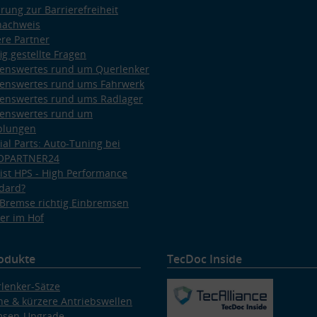
ärung zur Barrierefreiheit
nachweis
re Partner
ig gestellte Fragen
enswertes rund um Querlenker
enswertes rund ums Fahrwerk
enswertes rund ums Radlager
enswertes rund um
plungen
ial Parts: Auto-Tuning bei
OPARTNER24
ist HPS - High Performance
dard?
Bremse richtig Einbremsen
er im Hof
odukte
TecDoc Inside
lenker-Sätze
e & kürzere Antriebswellen
msen-Upgrade