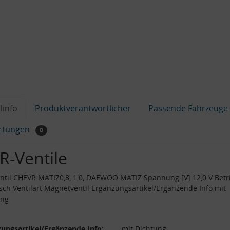
linfo
Produktverantwortlicher
Passende Fahrzeuge
rtungen
0
R-Ventile
til CHEVR MATIZ0,8, 1,0, DAEWOO MATIZ Spannung [V] 12,0 V Betr
isch Ventilart Magnetventil Ergänzungsartikel/Ergänzende Info mit
ung
ungsartikel/Ergänzende Info:
mit Dichtung