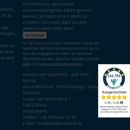
Ich stimme zu, dass meine
enbank,
personenbezogenen Daten genutzt
 ist zu
werden, um werbliche E-Mails zu
erhalten, und weiß, dass ich dies
rige
jederzeit widerrufen kann.
ältigen,
Anmelden
Für den Versand unserer Newsletter nutzen wir
hren zu
rapidmail. Mit Ihrer Anmeldung stimmen Sie zu,
lt eine
dass die eingegebenen Daten an rapidmail
nd wird
übermittelt werden. Beachten Sie bitte auch die
AGB
und
Datenschutzbestimmungen
.
Autopartner GmbH KFZ- und Teile-
Handel
Geschäftsführer: Detlev Seeliger, Gaby
Driemert
Gregor-von-Brück-Ring 1
14822 Brück
Deutschland
Telefon: +49 33844 67 91 80
E-Mail: info@autopartner24.de