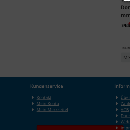
Dom
mm)
Aud
6R,
inkl. g
v
Me
Kundenservice
Inform
Kontakt
Über
Mein Konto
Zahl
Mein Merkzettel
AGB
Date
Wide
Imp