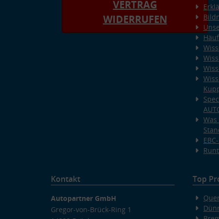
VERTRAG
Erkl
Bild
WIDERRUFEN
Unse
Häuf
Wiss
Wiss
Wiss
Wiss
Kup
Spec
AUT
Was 
Stan
EBC-
Runt
Kontakt
Top Pr
Quer
Autopartner GmbH
Dünn
Gregor-von-Brück-Ring 1
Bre