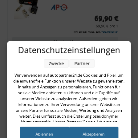
CF 14
69,90 €
69,90 € pro 1
inkl. gesetzl. MwSt., zzgl.
Versandkosten
Merkzettel
Datenschutzeinstellungen
Zum Artikel
Zwecke
Partner
Wir verwenden auf autopartner24.de Cookies und Pixel, um
Rückleuchtenband mit
die einwandfreie Funktion unserer Website zu gewährleisten,
Inhalte und Anzeigen zu personalisieren, Funktionen für
Blinker, rot, US-Ecken,
soziale Medien anbieten zu können und die Zugriffe auf
Audi 80 Cabrio, Typ 89,
unserer Website zu analysieren. Außerdem geben wir
OE-Nr.: 8G0945225 +
Informationen zu Ihrer Verwendung unserer Website an
unsere Partner für soziale Medien, Werbung und Analysen
8G0945225C
weiter. Dies umfasst auch die Erstellung pseudonymer
999,99 €
Nutzungsprofile. Unsere Partner (Google Advertising
999,99 € pro 1
Products) führen diese Informationen möglicherweise mit
inkl. gesetzl. MwSt., zzgl.
Versandkosten
weiteren Daten zusammen, die Sie ihnen bereitgestellt haben
Ablehnen
Akzeptieren