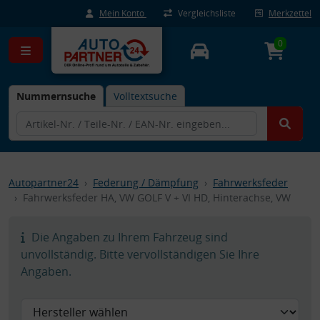
Mein Konto
Vergleichsliste
Merkzettel
0
Nummernsuche
Volltextsuche
Autopartner24
Federung / Dämpfung
Fahrwerksfeder
Fahrwerksfeder HA, VW GOLF V + VI HD, Hinterachse, VW
Die Angaben zu Ihrem Fahrzeug sind
unvollständig. Bitte vervollständigen Sie Ihre
Angaben.