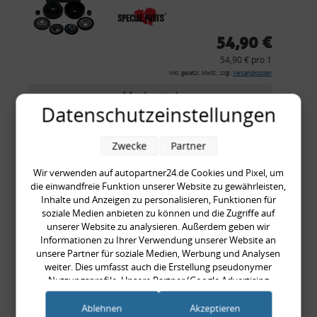
54,90 €
54,90 € pro 1
inkl. gesetzl. MwSt., zzgl.
Versandkosten
Merkzettel
Datenschutzeinstellungen
Zum Artikel
Zwecke
Partner
Wir verwenden auf autopartner24.de Cookies und Pixel, um
Rückleuchtenband mit
die einwandfreie Funktion unserer Website zu gewährleisten,
Inhalte und Anzeigen zu personalisieren, Funktionen für
Blinker, rot, US-Ecken,
soziale Medien anbieten zu können und die Zugriffe auf
Audi 80 Cabrio, Typ 89,
unserer Website zu analysieren. Außerdem geben wir
OE-Nr.: 8G0945225 +
Informationen zu Ihrer Verwendung unserer Website an
unsere Partner für soziale Medien, Werbung und Analysen
8G0945225C
weiter. Dies umfasst auch die Erstellung pseudonymer
999,99 €
Nutzungsprofile. Unsere Partner (Google Advertising
999,99 € pro 1
Products) führen diese Informationen möglicherweise mit
inkl. gesetzl. MwSt., zzgl.
Versandkosten
weiteren Daten zusammen, die Sie ihnen bereitgestellt haben
Ablehnen
Akzeptieren