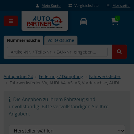
Mein Konto
Vergleichsliste
Merkzettel
0
Nummernsuche
Volltextsuche
Autopartner24
Federung / Dämpfung
Fahrwerksfeder
Fahrwerksfeder VA, AUDI A4, A5, A6, Vorderachse, AUDI
Die Angaben zu Ihrem Fahrzeug sind
unvollständig. Bitte vervollständigen Sie Ihre
Angaben.