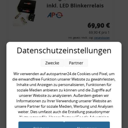
inkl. LED Blinkerrelais
CF 14
69,90 €
69,90 € pro 1
inkl. gesetzl. MwSt., zzgl.
Versandkosten
Merkzettel
Datenschutzeinstellungen
Zum Artikel
Zwecke
Partner
Wir verwenden auf autopartner24.de Cookies und Pixel, um
die einwandfreie Funktion unserer Website zu gewährleisten,
Rückleuchtenband mit
Inhalte und Anzeigen zu personalisieren, Funktionen für
Blinker, rot, US-Ecken,
soziale Medien anbieten zu können und die Zugriffe auf
unserer Website zu analysieren. Außerdem geben wir
Audi 80 Cabrio, Typ 89,
Informationen zu Ihrer Verwendung unserer Website an
OE-Nr.: 8G0945225 +
unsere Partner für soziale Medien, Werbung und Analysen
weiter. Dies umfasst auch die Erstellung pseudonymer
8G0945225C
999,99 €
Nutzungsprofile. Unsere Partner (Google Advertising
Products) führen diese Informationen möglicherweise mit
999,99 € pro 1
weiteren Daten zusammen, die Sie ihnen bereitgestellt haben