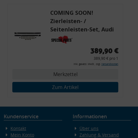
COMING SOON!
Zierleisten- /
Seitenleisten-Set, Audi
80 Cabrio, Coupe, S2, (6x
Zierleiste, 2x Kappe,
389,90 €
Clipse,
389,90 € pro 1
Montagewerkzeug)
inkl. gesetzl. MwSt., zzgl.
Versandkosten
Merkzettel
Zum Artikel
Kundenservice
Informationen
Kontakt
Über uns
Mein Konto
Zahlung & Versand