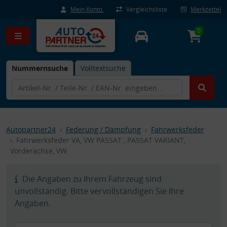
Mein Konto
Vergleichsliste
Merkzettel
0
Nummernsuche
Volltextsuche
Autopartner24
Federung / Dämpfung
Fahrwerksfeder
Fahrwerksfeder VA, VW PASSAT , PASSAT VARIANT,
Vorderachse, VW
Die Angaben zu Ihrem Fahrzeug sind
unvollständig. Bitte vervollständigen Sie Ihre
Angaben.