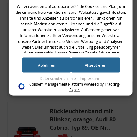
Wir verwenden auf autopartner24.de Cookies und Pixel, um
Rückleuchtenband mit
die einwandfreie Funktion unserer Website zu gewährleisten,
Inhalte und Anzeigen zu personalisieren, Funktionen für
Blinker, rot, US-Ecken,
soziale Medien anbieten zu können und die Zugriffe auf
Audi 80 Cabrio, Typ 89,
unserer Website zu analysieren. Außerdem geben wir
Informationen zu Ihrer Verwendung unserer Website an
OE-Nr.: 8G0945225 +
unsere Partner für soziale Medien, Werbung und Analysen
8G0945225C
weiter. Dies umfasst auch die Erstellung pseudonymer
999,99 €
Nutzungsprofile. Unsere Partner (Google Advertising
999,99 € pro 1
Products) führen diese Informationen möglicherweise mit
inkl. gesetzl. MwSt., zzgl.
Versandkosten
weiteren Daten zusammen, die Sie ihnen bereitgestellt haben
Ablehnen
Akzeptieren
(bspw. anhand eines persönlichen Accounts) oder welche sie
Merkzettel
im Rahmen Ihrer Nutzung der Dienste gesammelt haben
Datenschutzrichtlinie
Impressum
(bspw. Nutzungsdaten anderer Geräte). Ihre Einwilligung zur
Consent Management Platform Powered by Tracking-
Zum Artikel
Nutzung von Cookies und Pixeln können Sie jederzeit
Expert
widerrufen, indem Sie auf den Datenschutz-Button links
unten klicken und dort die entsprechenden Anpassungen
vornehmen.
Rückleuchtenband mit
Zwecke der Datenverarbeitung durch unsere Partner:
Blinker, orange, Audi 80
Speichern von oder Zugriff auf Informationen auf einem Endgerät
Cabrio, Typ 89, OE-Nr.:
Verwendung reduzierter Daten zur Auswahl von Werbeanzeigen
8G0945225 + 8G0945225C
Erstellung von Profilen für personalisierte Werbung