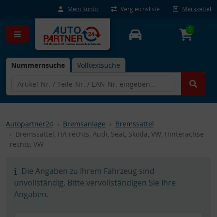
Mein Konto
Vergleichsliste
Merkzettel
0
Nummernsuche
Volltextsuche
Autopartner24
Bremsanlage
Bremssattel
Bremssattel, HA rechts, Audi, Seat, Skoda, VW, Hinterachse
rechts, VW
Die Angaben zu Ihrem Fahrzeug sind
unvollständig. Bitte vervollständigen Sie Ihre
Angaben.