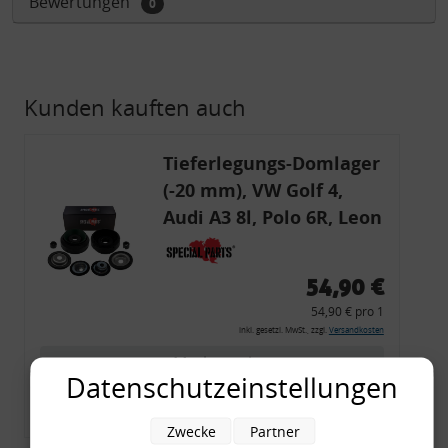
Bewertungen
0
Kunden kauften auch
Tieferlegungs-Domlager
(-20 mm), VW Golf 4,
Audi A3 8l, Polo 6R, Leon
54,90 €
54,90 € pro 1
inkl. gesetzl. MwSt., zzgl.
Versandkosten
Merkzettel
Datenschutzeinstellungen
Zum Artikel
Zwecke
Partner