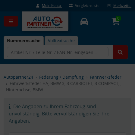
Mein Konto
Vergleichsliste
Merkzettel
0
Nummernsuche
Volltextsuche
Autopartner24
Federung / Dämpfung
Fahrwerksfeder
Fahrwerksfeder HA, BMW 3, 3 CABRIOLET, 3 COMPACT, ,
Hinterachse, BMW
Die Angaben zu Ihrem Fahrzeug sind
unvollständig. Bitte vervollständigen Sie Ihre
Angaben.