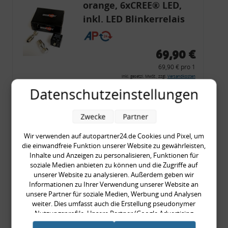
orange, 6xCREE® LED,
inkl. LED Blinkerrelais
CF 14
69,90 €
69,90 € pro 1
inkl. gesetzl. MwSt., zzgl.
Versandkosten
Datenschutzeinstellungen
Merkzettel
Zum Artikel
Zwecke
Partner
Wir verwenden auf autopartner24.de Cookies und Pixel, um
die einwandfreie Funktion unserer Website zu gewährleisten,
Rückleuchtenband mit
Inhalte und Anzeigen zu personalisieren, Funktionen für
soziale Medien anbieten zu können und die Zugriffe auf
Blinker, rot, US-Ecken,
unserer Website zu analysieren. Außerdem geben wir
Audi 80 Cabrio, Typ 89,
Informationen zu Ihrer Verwendung unserer Website an
unsere Partner für soziale Medien, Werbung und Analysen
OE-Nr.: 8G0945225 +
weiter. Dies umfasst auch die Erstellung pseudonymer
8G0945225C
Nutzungsprofile. Unsere Partner (Google Advertising
999,99 €
Products) führen diese Informationen möglicherweise mit