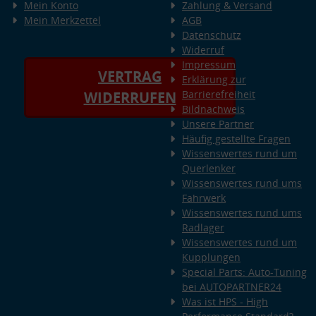
Mein Konto
Zahlung & Versand
Mein Merkzettel
AGB
Datenschutz
Widerruf
Impressum
VERTRAG
Erklärung zur
Barrierefreiheit
WIDERRUFEN
Bildnachweis
Unsere Partner
Häufig gestellte Fragen
Wissenswertes rund um
Querlenker
Wissenswertes rund ums
Fahrwerk
Wissenswertes rund ums
Radlager
Wissenswertes rund um
Kupplungen
Special Parts: Auto-Tuning
bei AUTOPARTNER24
Was ist HPS - High