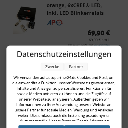
orange, 6xCREE® LED,
inkl. LED Blinkerrelais
CF 14
69,90 €
69,90 € pro 1
inkl. gesetzl. MwSt., zzgl.
Versandkosten
Datenschutzeinstellungen
Merkzettel
Zum Artikel
Zwecke
Partner
Wir verwenden auf autopartner24.de Cookies und Pixel, um
die einwandfreie Funktion unserer Website zu gewährleisten,
Inhalte und Anzeigen zu personalisieren, Funktionen für
Rückleuchtenband mit
soziale Medien anbieten zu können und die Zugriffe auf
Blinker, rot, US-Ecken,
unserer Website zu analysieren. Außerdem geben wir
Informationen zu Ihrer Verwendung unserer Website an
Audi 80 Cabrio, Typ 89,
unsere Partner für soziale Medien, Werbung und Analysen
OE-Nr.: 8G0945225 +
weiter. Dies umfasst auch die Erstellung pseudonymer
8G0945225C
Nutzungsprofile. Unsere Partner (Google Advertising
999,99 €
Products) führen diese Informationen möglicherweise mit