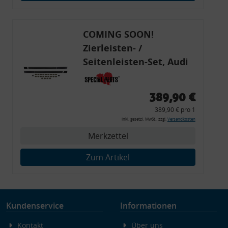
Endgeräteeigenschaften zur Identifikation aktiv abfragen
COMING SOON!
Zierleisten- /
Seitenleisten-Set, Audi
80 Cabrio, Coupe, S2, (6x
Zierleiste, 2x Kappe,
389,90 €
Clipse,
389,90 € pro 1
Montagewerkzeug)
inkl. gesetzl. MwSt., zzgl.
Versandkosten
Merkzettel
Zum Artikel
Kundenservice
Informationen
Kontakt
Über uns