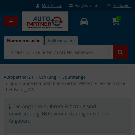
Mein Konto
Vergleichsliste
Merkzettel
0
Nummernsuche
Volltextsuche
Autopartner24
Lenkung
Spurstange
Spurstange komplett links+rechts VW GOLF,, Vorderachse
beidseitig, VW
Die Angaben zu Ihrem Fahrzeug sind
unvollständig. Bitte vervollständigen Sie Ihre
Angaben.