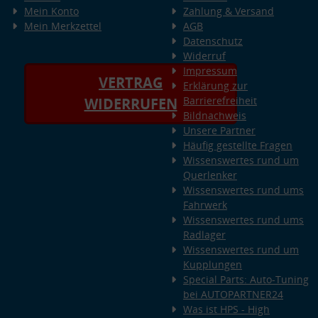
Mein Konto
Zahlung & Versand
Mein Merkzettel
AGB
Datenschutz
Widerruf
Impressum
VERTRAG
Erklärung zur
Barrierefreiheit
WIDERRUFEN
Bildnachweis
Unsere Partner
Häufig gestellte Fragen
Wissenswertes rund um
Querlenker
Wissenswertes rund ums
Fahrwerk
Wissenswertes rund ums
Radlager
Wissenswertes rund um
Kupplungen
Special Parts: Auto-Tuning
bei AUTOPARTNER24
Was ist HPS - High