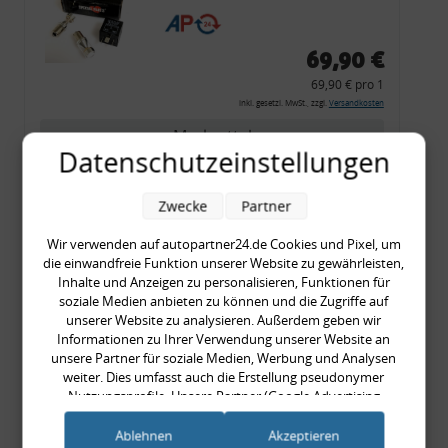
CF 14
69,90 €
69,90 € pro 1
inkl. gesetzl. MwSt., zzgl.
Versandkosten
Merkzettel
Datenschutzeinstellungen
Zum Artikel
Zwecke
Partner
Wir verwenden auf autopartner24.de Cookies und Pixel, um
Rückleuchtenband mit
die einwandfreie Funktion unserer Website zu gewährleisten,
Inhalte und Anzeigen zu personalisieren, Funktionen für
Blinker, rot, US-Ecken,
soziale Medien anbieten zu können und die Zugriffe auf
Audi 80 Cabrio, Typ 89,
unserer Website zu analysieren. Außerdem geben wir
OE-Nr.: 8G0945225 +
Informationen zu Ihrer Verwendung unserer Website an
unsere Partner für soziale Medien, Werbung und Analysen
8G0945225C
weiter. Dies umfasst auch die Erstellung pseudonymer
999,99 €
Nutzungsprofile. Unsere Partner (Google Advertising
999,99 € pro 1
Products) führen diese Informationen möglicherweise mit
inkl. gesetzl. MwSt., zzgl.
Versandkosten
weiteren Daten zusammen, die Sie ihnen bereitgestellt haben
Ablehnen
Akzeptieren