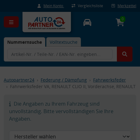
Mein Konto
Vergleichsliste
Merkzettel
0
Nummernsuche
Volltextsuche
Autopartner24
Federung / Dämpfung
Fahrwerksfeder
Fahrwerksfeder VA, RENAULT CLIO II, Vorderachse, RENAULT
Die Angaben zu Ihrem Fahrzeug sind
unvollständig. Bitte vervollständigen Sie Ihre
Angaben.