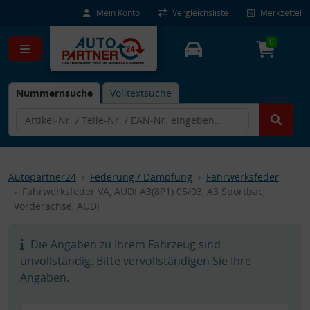
Mein Konto
Vergleichsliste
Merkzettel
0
Nummernsuche
Volltextsuche
Autopartner24
Federung / Dämpfung
Fahrwerksfeder
Fahrwerksfeder VA, AUDI A3(8P1) 05/03, A3 Sportbac,
Vorderachse, AUDI
Die Angaben zu Ihrem Fahrzeug sind
unvollständig. Bitte vervollständigen Sie Ihre
Angaben.