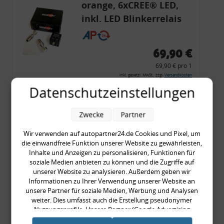
orange, 6xCREE® LED,
inkl. LED Blinkerrelais
CF 14
69,90 €
69,90 € pro 1
inkl. gesetzl. MwSt., zzgl.
Versandkosten
Datenschutzeinstellungen
Merkzettel
Zum Artikel
Zwecke
Partner
Wir verwenden auf autopartner24.de Cookies und Pixel, um
die einwandfreie Funktion unserer Website zu gewährleisten,
Rückleuchtenband mit
Inhalte und Anzeigen zu personalisieren, Funktionen für
soziale Medien anbieten zu können und die Zugriffe auf
Blinker, rot, US-Ecken,
unserer Website zu analysieren. Außerdem geben wir
Audi 80 Cabrio, Typ 89,
Informationen zu Ihrer Verwendung unserer Website an
unsere Partner für soziale Medien, Werbung und Analysen
OE-Nr.: 8G0945225 +
weiter. Dies umfasst auch die Erstellung pseudonymer
8G0945225C
Nutzungsprofile. Unsere Partner (Google Advertising
999,99 €
Products) führen diese Informationen möglicherweise mit