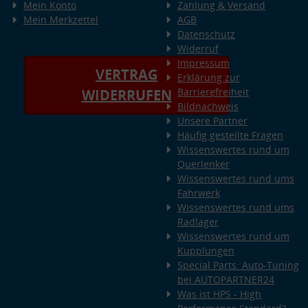
Mein Konto
Zahlung & Versand
Mein Merkzettel
AGB
Datenschutz
Widerruf
Impressum
VERTRAG
Erklärung zur
Barrierefreiheit
WIDERRUFEN
Bildnachweis
Unsere Partner
Häufig gestellte Fragen
Wissenswertes rund um
Querlenker
Wissenswertes rund ums
Fahrwerk
Wissenswertes rund ums
Radlager
Wissenswertes rund um
Kupplungen
Special Parts: Auto-Tuning
bei AUTOPARTNER24
Was ist HPS - High