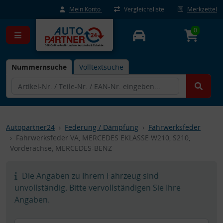
Mein Konto
Vergleichsliste
Merkzettel
0
Nummernsuche
Volltextsuche
Autopartner24
Federung / Dämpfung
Fahrwerksfeder
Fahrwerksfeder VA, MERCEDES EKLASSE W210, S210,
Vorderachse, MERCEDES-BENZ
Die Angaben zu Ihrem Fahrzeug sind
unvollständig. Bitte vervollständigen Sie Ihre
Angaben.