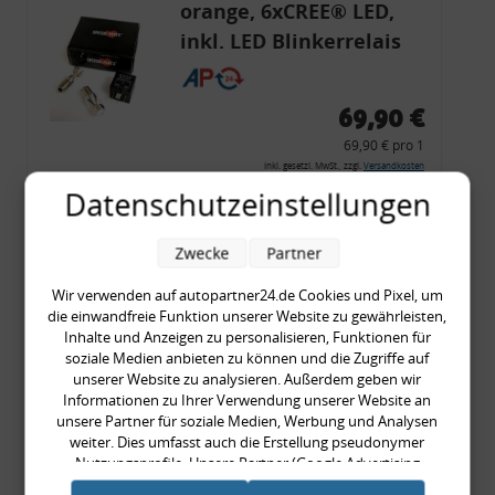
orange, 6xCREE® LED,
inkl. LED Blinkerrelais
CF 14
69,90 €
69,90 € pro 1
inkl. gesetzl. MwSt., zzgl.
Versandkosten
Datenschutzeinstellungen
Merkzettel
Zum Artikel
Zwecke
Partner
Wir verwenden auf autopartner24.de Cookies und Pixel, um
die einwandfreie Funktion unserer Website zu gewährleisten,
Rückleuchtenband mit
Inhalte und Anzeigen zu personalisieren, Funktionen für
soziale Medien anbieten zu können und die Zugriffe auf
Blinker, rot, US-Ecken,
unserer Website zu analysieren. Außerdem geben wir
Audi 80 Cabrio, Typ 89,
Informationen zu Ihrer Verwendung unserer Website an
unsere Partner für soziale Medien, Werbung und Analysen
OE-Nr.: 8G0945225 +
weiter. Dies umfasst auch die Erstellung pseudonymer
8G0945225C
Nutzungsprofile. Unsere Partner (Google Advertising
999,99 €
Products) führen diese Informationen möglicherweise mit