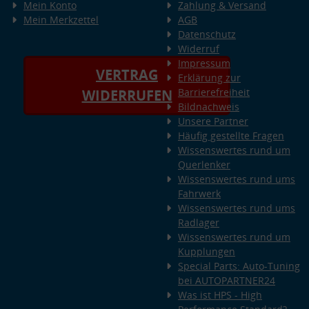
Mein Konto
Zahlung & Versand
Mein Merkzettel
AGB
Datenschutz
Widerruf
Impressum
VERTRAG
Erklärung zur
Barrierefreiheit
WIDERRUFEN
Bildnachweis
Unsere Partner
Häufig gestellte Fragen
Wissenswertes rund um
Querlenker
Wissenswertes rund ums
Fahrwerk
Wissenswertes rund ums
Radlager
Wissenswertes rund um
Kupplungen
Special Parts: Auto-Tuning
bei AUTOPARTNER24
Was ist HPS - High