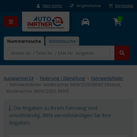
Mein Konto
Vergleichsliste
Merkzettel
0
Nummernsuche
Volltextsuche
Autopartner24
Federung / Dämpfung
Fahrwerksfeder
Fahrwerksfeder Vorderachse MERCEDESBENZ EKlasse,
Vorderachse, MERCEDES-BENZ
Die Angaben zu Ihrem Fahrzeug sind
unvollständig. Bitte vervollständigen Sie Ihre
Angaben.