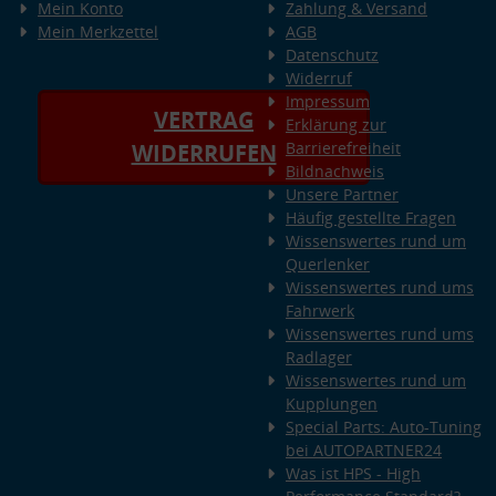
Mein Konto
Zahlung & Versand
Mein Merkzettel
AGB
Datenschutz
Widerruf
Impressum
VERTRAG
Erklärung zur
Barrierefreiheit
WIDERRUFEN
Bildnachweis
Unsere Partner
Häufig gestellte Fragen
Wissenswertes rund um
Querlenker
Wissenswertes rund ums
Fahrwerk
Wissenswertes rund ums
Radlager
Wissenswertes rund um
Kupplungen
Special Parts: Auto-Tuning
bei AUTOPARTNER24
Was ist HPS - High