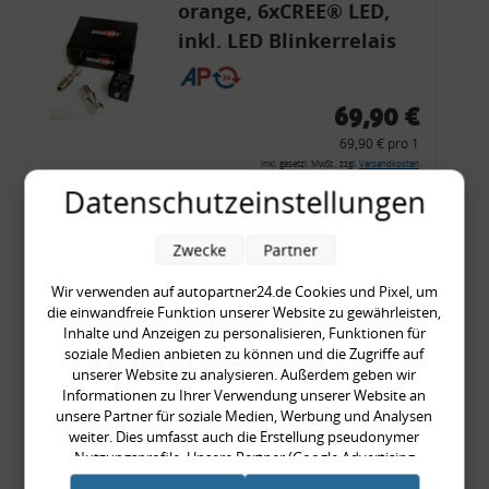
orange, 6xCREE® LED,
inkl. LED Blinkerrelais
CF 14
69,90 €
69,90 € pro 1
inkl. gesetzl. MwSt., zzgl.
Versandkosten
Datenschutzeinstellungen
Merkzettel
Zum Artikel
Zwecke
Partner
Wir verwenden auf autopartner24.de Cookies und Pixel, um
die einwandfreie Funktion unserer Website zu gewährleisten,
Rückleuchtenband mit
Inhalte und Anzeigen zu personalisieren, Funktionen für
soziale Medien anbieten zu können und die Zugriffe auf
Blinker, rot, US-Ecken,
unserer Website zu analysieren. Außerdem geben wir
Audi 80 Cabrio, Typ 89,
Informationen zu Ihrer Verwendung unserer Website an
unsere Partner für soziale Medien, Werbung und Analysen
OE-Nr.: 8G0945225 +
weiter. Dies umfasst auch die Erstellung pseudonymer
8G0945225C
Nutzungsprofile. Unsere Partner (Google Advertising
999,99 €
Products) führen diese Informationen möglicherweise mit