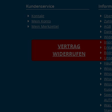
Kundenservice
Inform
Kontakt
Über
Mein Konto
Zahl
Mein Merkzettel
AGB
Date
Wide
Imp
VERTRAG
Erkl
Bild
WIDERRUFEN
Unse
Häuf
Wiss
Wiss
Wiss
Wiss
Kup
Spec
AUT
Was 
Stan