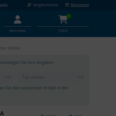
Vergleichsliste
Merkzettel
kaufen
0
Mein Konto
0,00 €
chse, SKODA
lständigen Sie Ihre Angaben.
hen Sie den passenden Artikel in der
DA