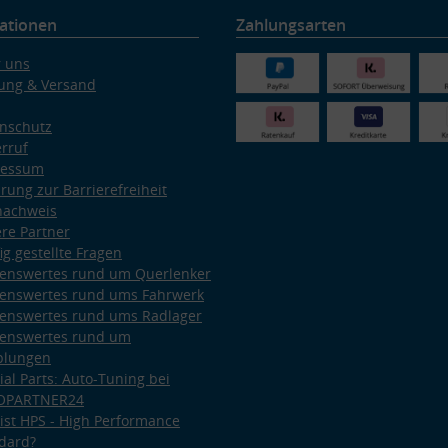
ationen
Zahlungsarten
 uns
ung & Versand
nschutz
rruf
ressum
ärung zur Barrierefreiheit
nachweis
re Partner
ig gestellte Fragen
enswertes rund um Querlenker
enswertes rund ums Fahrwerk
enswertes rund ums Radlager
enswertes rund um
plungen
ial Parts: Auto-Tuning bei
OPARTNER24
ist HPS - High Performance
dard?