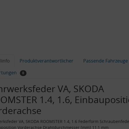
linfo
Produktverantwortlicher
Passende Fahrzeuge
rtungen
0
hrwerksfeder VA, SKODA
OMSTER 1.4, 1.6, Einbaupositi
rderachse
erksfeder VA, SKODA ROOMSTER 1.4, 1.6 Federform Schraubenfede
uposition Vorderachse Drahtdurchmesser [mm] 11,1 mm