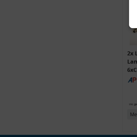
2x 
Lam
6xC
ink
v
Bli
14
inkl. g
Me