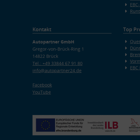
EBC-
Runt
Kontakt
Top Pr
Quer
Autopartner GmbH
Dünn
Gregor-von-Brück-Ring 1
Bre
14822 Brück
Vorm
Tel.: +49 33844 67 91 80
EBC
info@autopartner24.de
Facebook
YouTube