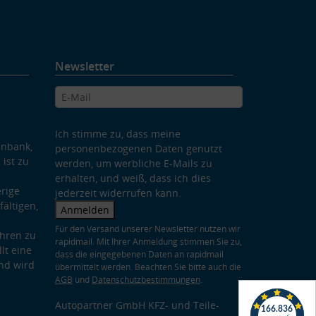
Newsletter
Ich stimme zu, dass meine
enbank,
personenbezogenen Daten genutzt
 ist zu
werden, um werbliche E-Mails zu
erhalten, und weiß, dass ich dies
rige
jederzeit widerrufen kann.
ältigen,
Anmelden
Für den Versand unserer Newsletter nutzen wir
hren zu
rapidmail. Mit Ihrer Anmeldung stimmen Sie zu,
lt eine
dass die eingegebenen Daten an rapidmail
nd wird
übermittelt werden. Beachten Sie bitte auch die
AGB
und
Datenschutzbestimmungen
.
Autopartner GmbH KFZ- und Teile-