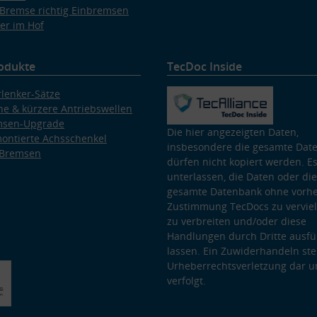
Bremse richtig Einbremsen
er im Hof
odukte
TecDoc Inside
lenker-Sätze
e & kürzere Antriebswellen
msen-Upgrade
Die hier angezeigten Daten,
ontierte Achsschenkel
insbesondere die gesamte Dat
 Bremsen
dürfen nicht kopiert werden. Es
unterlassen, die Daten oder die
gesamte Datenbank ohne vorhe
Zustimmung TecDocs zu vervielf
zu verbreiten und/oder diese
Handlungen durch Dritte ausfü
lassen. Ein Zuwiderhandeln stel
Urheberrechtsverletzung dar u
verfolgt.