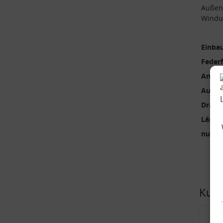
Außen
Windu
Einbau
Feder
Anzah
Außen
Draht
Länge
nur p
Kund