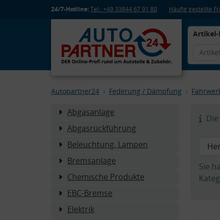
24/7-Hotline:
Tel.: +49 33844 67 91 80
Häufig gestellte 
Artikel-
Autopartner24
Federung / Dämpfung
Fahrwer
Abgasanlage
Die 
Abgasrückführung
Beleuchtung, Lampen
Bremsanlage
Sie h
Chemische Produkte
Kateg
EBC-Bremse
Elektrik