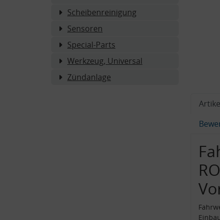
Scheibenreinigung
Sensoren
Special-Parts
Werkzeug, Universal
Zündanlage
Artike
Bewe
Fa
RO
Vo
Fahrw
Einba