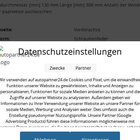
durchmesser [mm] 130 mm Länge [mm] 300 mm Anzahl der Win
r paarweise austauschen
seite:
Vorderachse
form:
Schraubenfeder
l der Windungen:
5,5
Datenschutzeinstellungen
durchmesser [mm]:
130 mm
durchmesser [mm]:
12 mm
Zwecke
Partner
 [mm]:
300 mm
Wir verwenden auf autopartner24.de Cookies und Pixel, um die einwandfrei
aarweise austauschen:
Funktion unserer Website zu gewährleisten, Inhalte und Anzeigen zu
personalisieren, Funktionen für soziale Medien anbieten zu können und die
Zugriffe auf unserer Website zu analysieren. Außerdem geben wir
Informationen zu Ihrer Verwendung unserer Website an unsere Partner für
soziale Medien, Werbung und Analysen weiter. Dies umfasst auch die
Erstellung pseudonymer Nutzungsprofile. Unsere Partner (Google
en kauften auch
Advertising Products) führen diese Informationen möglicherweise mit
weiteren Daten zusammen, die Sie ihnen bereitgestellt haben (bspw. anhan
eines persönlichen Accounts) oder welche sie im Rahmen Ihrer Nutzung der
Dienste gesammelt haben (bspw. Nutzungsdaten anderer Geräte). Ihre
Ablehnen
Akzeptieren