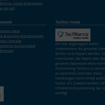
Bremse richtig Einbremsen
er im Hof
odukte
TecDoc Inside
lenker-Sätze
e & kürzere Antriebswellen
msen-Upgrade
Die hier angezeigten Daten,
ontierte Achsschenkel
insbesondere die gesamte Dat
 Bremsen
dürfen nicht kopiert werden. Es
unterlassen, die Daten oder die
gesamte Datenbank ohne vorhe
Zustimmung TecDocs zu vervielf
zu verbreiten und/oder diese
Handlungen durch Dritte ausfü
lassen. Ein Zuwiderhandeln stel
Urheberrechtsverletzung dar u
verfolgt.