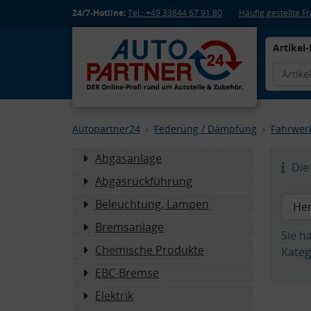
24/7-Hotline:
Tel.: +49 33844 67 91 80
Häufig gestellte 
Artikel-
Autopartner24
Federung / Dämpfung
Fahrwer
Abgasanlage
Die 
Abgasrückführung
Beleuchtung, Lampen
Bremsanlage
Sie h
Chemische Produkte
Kateg
EBC-Bremse
Elektrik