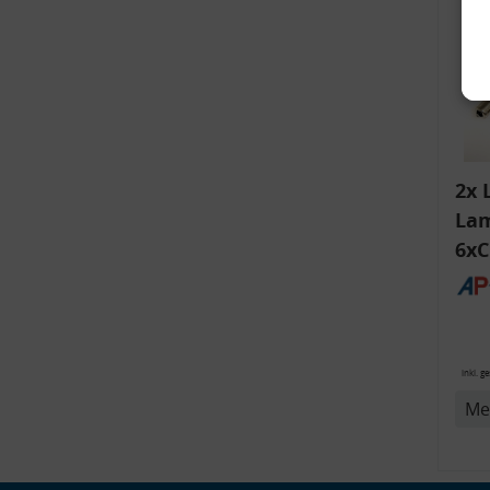
2x 
Lam
6xC
ink
v
Bli
14
inkl. g
Me