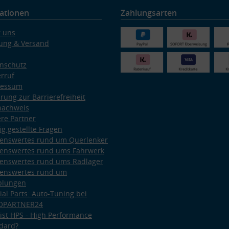
ationen
Zahlungsarten
 uns
ung & Versand
nschutz
rruf
ressum
ärung zur Barrierefreiheit
nachweis
re Partner
ig gestellte Fragen
enswertes rund um Querlenker
enswertes rund ums Fahrwerk
enswertes rund ums Radlager
enswertes rund um
plungen
ial Parts: Auto-Tuning bei
OPARTNER24
ist HPS - High Performance
dard?