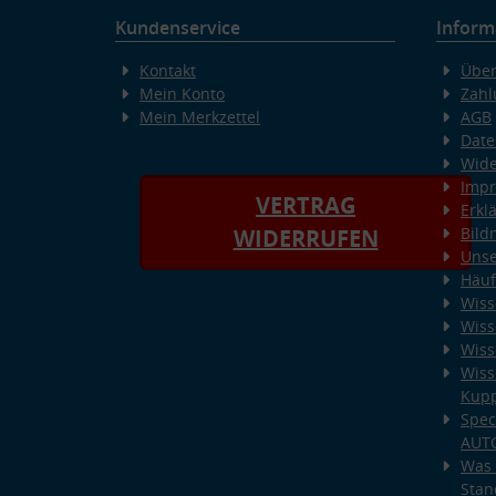
Kundenservice
Inform
Kontakt
Über
Mein Konto
Zahl
Mein Merkzettel
AGB
Date
Wide
Imp
VERTRAG
Erkl
Bild
WIDERRUFEN
Unse
Häuf
Wiss
Wiss
Wiss
Wiss
Kup
Spec
AUT
Was 
Stan