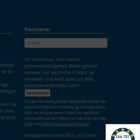
Newsletter
Ich stimme zu, dass meine
enbank,
personenbezogenen Daten genutzt
 ist zu
werden, um werbliche E-Mails zu
erhalten, und weiß, dass ich dies
rige
jederzeit widerrufen kann.
ältigen,
Anmelden
Für den Versand unserer Newsletter nutzen wir
hren zu
rapidmail. Mit Ihrer Anmeldung stimmen Sie zu,
lt eine
dass die eingegebenen Daten an rapidmail
nd wird
übermittelt werden. Beachten Sie bitte auch die
AGB
und
Datenschutzbestimmungen
.
Autopartner GmbH KFZ- und Teile-