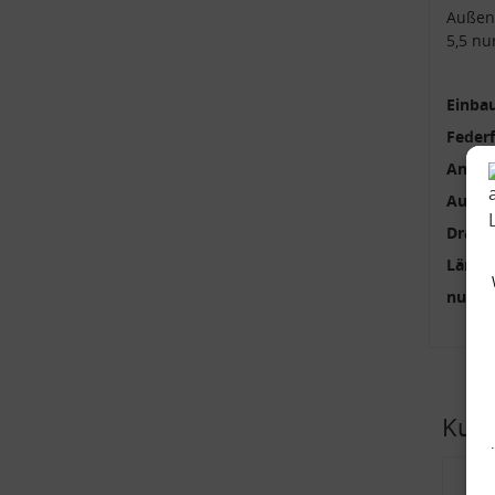
Außen
5,5 nu
Einbau
Feder
Anzah
Außen
Draht
Länge
nur p
Kund