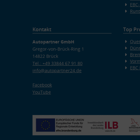
EBC-
Runt
Kontakt
Top Pr
Quer
Autopartner GmbH
Dünn
Gregor-von-Brück-Ring 1
Bre
14822 Brück
Vorm
Tel.: +49 33844 67 91 80
EBC
info@autopartner24.de
Facebook
YouTube