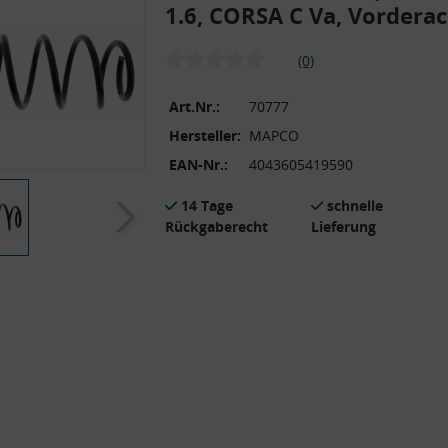
1.6, CORSA C Va, Vordera
(0)
Art.Nr.:
70777
Hersteller:
MAPCO
EAN-Nr.:
4043605419590
14 Tage
schnelle
Rückgaberecht
Lieferung