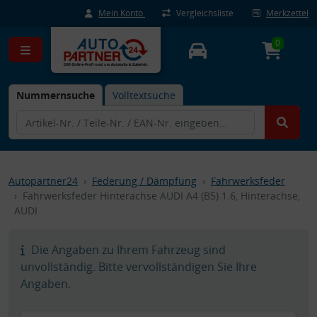
Mein Konto
Vergleichsliste
Merkzettel
0
Nummernsuche
Volltextsuche
Autopartner24
Federung / Dämpfung
Fahrwerksfeder
Fahrwerksfeder Hinterachse AUDI A4 (B5) 1.6, Hinterachse,
AUDI
Die Angaben zu Ihrem Fahrzeug sind
unvollständig. Bitte vervollständigen Sie Ihre
Angaben.