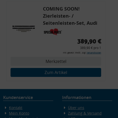
COMING SOON!
Zierleisten- /
Seitenleisten-Set, Audi
80 Cabrio, Coupe, S2, (6x
Zierleiste, 2x Kappe,
389,90 €
Clipse,
389,90 € pro 1
Montagewerkzeug)
inkl. gesetzl. MwSt., zzgl.
Versandkosten
Merkzettel
Zum Artikel
Kundenservice
Informationen
Kontakt
Über uns
Mein Konto
Zahlung & Versand