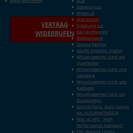
Mein Merkzettel
AGB
Datenschutz
Widerruf
Impressum
VERTRAG
Erklärung zur
Barrierefreiheit
WIDERRUFEN
Bildnachweis
Unsere Partner
Häufig gestellte Fragen
Wissenswertes rund um
Querlenker
Wissenswertes rund ums
Fahrwerk
Wissenswertes rund ums
Radlager
Wissenswertes rund um
Kupplungen
Special Parts: Auto-Tuning
bei AUTOPARTNER24
Was ist HPS - High
Performance Standard?
EBC-Bremse richtig