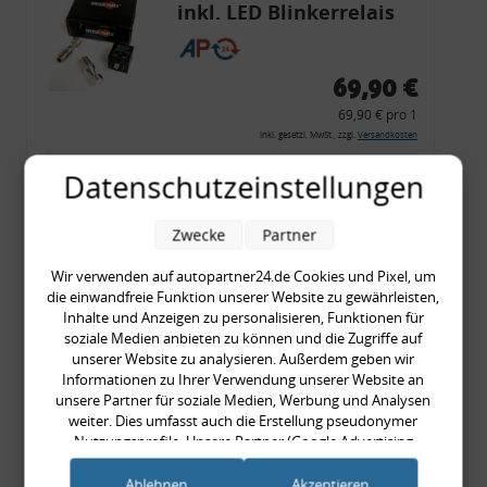
inkl. LED Blinkerrelais
CF 14
69,90 €
69,90 € pro 1
inkl. gesetzl. MwSt., zzgl.
Versandkosten
Merkzettel
Datenschutzeinstellungen
Zum Artikel
Zwecke
Partner
Wir verwenden auf autopartner24.de Cookies und Pixel, um
die einwandfreie Funktion unserer Website zu gewährleisten,
Rückleuchtenband mit
Inhalte und Anzeigen zu personalisieren, Funktionen für
Blinker, rot, US-Ecken,
soziale Medien anbieten zu können und die Zugriffe auf
unserer Website zu analysieren. Außerdem geben wir
Audi 80 Cabrio, Typ 89,
Informationen zu Ihrer Verwendung unserer Website an
OE-Nr.: 8G0945225 +
unsere Partner für soziale Medien, Werbung und Analysen
8G0945225C
weiter. Dies umfasst auch die Erstellung pseudonymer
999,99 €
Nutzungsprofile. Unsere Partner (Google Advertising
Products) führen diese Informationen möglicherweise mit
999,99 € pro 1
weiteren Daten zusammen, die Sie ihnen bereitgestellt haben
Ablehnen
Akzeptieren
inkl. gesetzl. MwSt., zzgl.
Versandkosten